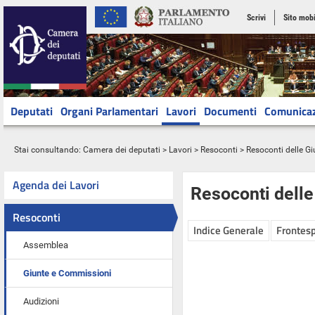
Scrivi
Sito mobi
Deputati
Organi Parlamentari
Lavori
Documenti
Comunica
Stai consultando:
Camera dei deputati
>
Lavori
>
Resoconti
>
Resoconti delle G
Agenda dei Lavori
Resoconti dell
Resoconti
Indice Generale
Frontesp
Assemblea
Giunte e Commissioni
Audizioni