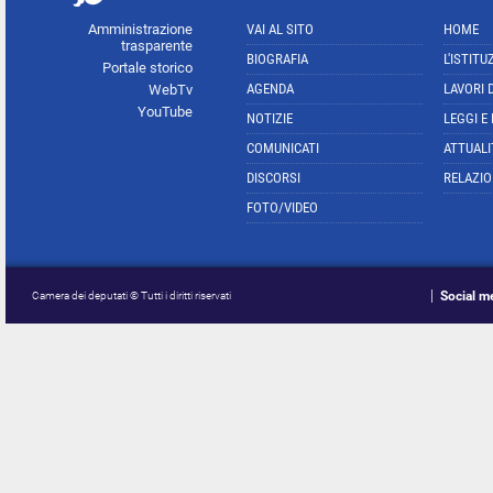
Amministrazione
VAI AL SITO
HOME
trasparente
BIOGRAFIA
L'ISTITU
Portale storico
AGENDA
LAVORI 
WebTv
YouTube
NOTIZIE
LEGGI E
COMUNICATI
ATTUALI
DISCORSI
RELAZIO
FOTO/VIDEO
Social m
Camera dei deputati © Tutti i diritti riservati