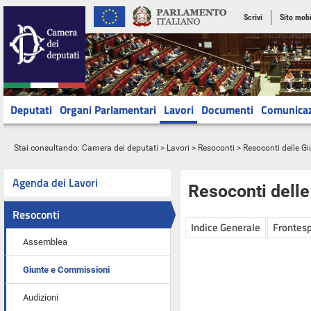
Scrivi
Sito mobi
Deputati
Organi Parlamentari
Lavori
Documenti
Comunica
Stai consultando:
Camera dei deputati
>
Lavori
>
Resoconti
>
Resoconti delle G
Agenda dei Lavori
Resoconti dell
Resoconti
Indice Generale
Frontesp
Assemblea
Giunte e Commissioni
Audizioni