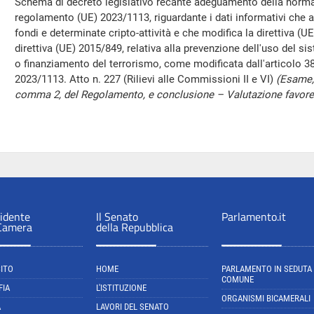
Schema di decreto legislativo recante adeguamento della normat
regolamento (UE) 2023/1113, riguardante i dati informativi che 
fondi e determinate cripto-attività e che modifica la direttiva (UE
direttiva (UE) 2015/849, relativa alla prevenzione dell'uso del sist
o finanziamento del terrorismo, come modificata dall'articolo
2023/1113. Atto n. 227 (Rilievi alle Commissioni II e VI)
(Esame, 
comma 2, del Regolamento, e conclusione – Valutazione favorev
sidente
Il Senato
Parlamento.it
 Camera
della Repubblica
SITO
HOME
PARLAMENTO IN SEDUTA
COMUNE
FIA
L'ISTITUZIONE
ORGANISMI BICAMERALI
A
LAVORI DEL SENATO