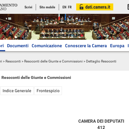
Scrivi
Sito mobile
EN
FR
ri
Documenti
Comunicazione
Conoscere la Camera
Europa
ri
>
Resoconti
>
Resoconti delle Giunte e Commissioni
> Dettaglio Resoconti
Resoconti delle Giunte e Commissioni
Indice Generale
Frontespizio
CAMERA DEI DEPUTATI
412