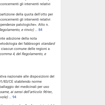
concernenti gli interventi relativi
artizione della quota dell'otto per
concernenti gli interventi relativi
dipendenze patologiche». Atto n.
Regolamento, e rinvio)
...
84
ante adozione della nota
metodologia dei fabbisogni
standard
ciascun comune delle regioni a
, comma 4, del Regolamento, e
iva nazionale alle disposizioni del
001/83/CE stabilendo norme
mballaggio dei medicinali per uso
esame, ai sensi dell'articolo 96-
ter
,
vole)
...
94