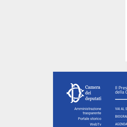
Il Pre
della
Amministrazione
VAI AL 
trasparente
BIOGRA
Portale storico
AGEND
WebTv