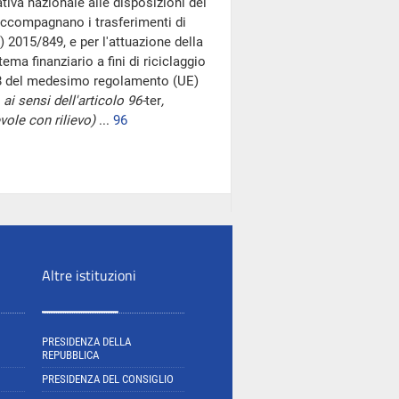
iva nazionale alle disposizioni del
accompagnano i trasferimenti di
) 2015/849, e per l'attuazione della
ema finanziario a fini di riciclaggio
 38 del medesimo regolamento (UE)
ai sensi dell'articolo 96-
ter
,
ole con rilievo)
...
96
Altre istituzioni
PRESIDENZA DELLA
REPUBBLICA
PRESIDENZA DEL CONSIGLIO