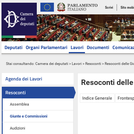
Scrivi
Sito mobi
Deputati
Organi Parlamentari
Lavori
Documenti
Comunica
Stai consultando:
Camera dei deputati
>
Lavori
>
Resoconti
>
Resoconti delle G
Agenda dei Lavori
Resoconti dell
Resoconti
Indice Generale
Frontesp
Assemblea
Giunte e Commissioni
Audizioni