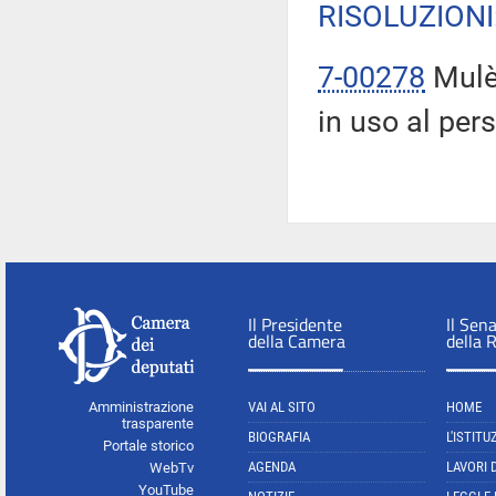
RISOLUZIONI
7-00278
Mulè:
in uso al per
Il Presidente
Il Sen
della Camera
della 
Amministrazione
VAI AL SITO
HOME
trasparente
BIOGRAFIA
L'ISTITU
Portale storico
AGENDA
LAVORI 
WebTv
YouTube