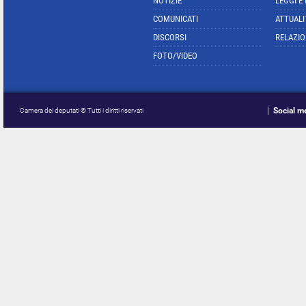
NOTIZIE
LEGGI E
COMUNICATI
ATTUALI
DISCORSI
RELAZIO
FOTO/VIDEO
Social m
Camera dei deputati © Tutti i diritti riservati