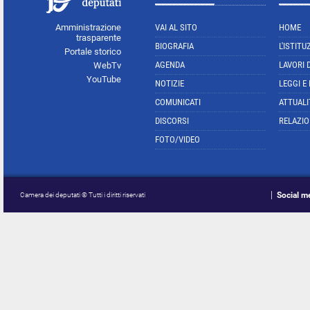
Amministrazione
VAI AL SITO
HOME
trasparente
BIOGRAFIA
L'ISTITU
Portale storico
AGENDA
LAVORI 
WebTv
YouTube
NOTIZIE
LEGGI E
COMUNICATI
ATTUALI
DISCORSI
RELAZIO
FOTO/VIDEO
Social m
Camera dei deputati © Tutti i diritti riservati