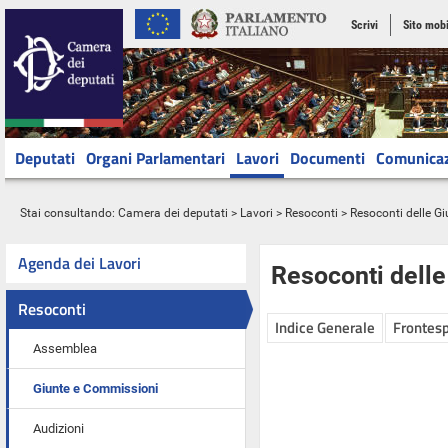
Scrivi
Sito mobi
Deputati
Organi Parlamentari
Lavori
Documenti
Comunica
Stai consultando:
Camera dei deputati
>
Lavori
>
Resoconti
>
Resoconti delle G
Agenda dei Lavori
Resoconti dell
Resoconti
Indice Generale
Frontesp
Assemblea
Giunte e Commissioni
Audizioni