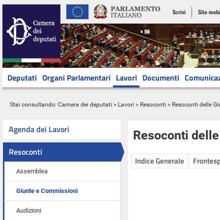
Scrivi
Sito mobi
Deputati
Organi Parlamentari
Lavori
Documenti
Comunica
Stai consultando:
Camera dei deputati
>
Lavori
>
Resoconti
>
Resoconti delle G
Agenda dei Lavori
Resoconti dell
Resoconti
Indice Generale
Frontesp
Assemblea
Giunte e Commissioni
Audizioni