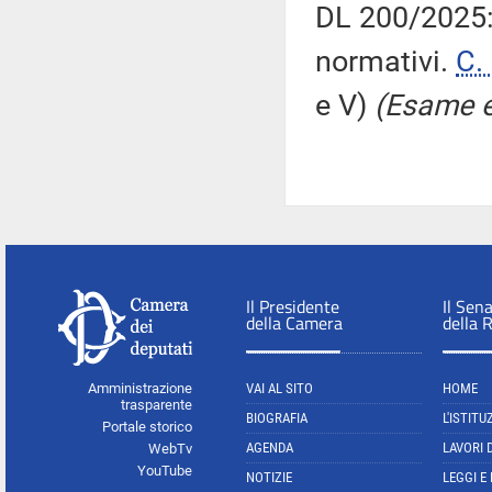
DL 200/2025: 
normativi.
C.
e V)
(Esame e
Il Presidente
Il Sen
della Camera
della 
Amministrazione
VAI AL SITO
HOME
trasparente
BIOGRAFIA
L'ISTITU
Portale storico
AGENDA
LAVORI 
WebTv
YouTube
NOTIZIE
LEGGI E