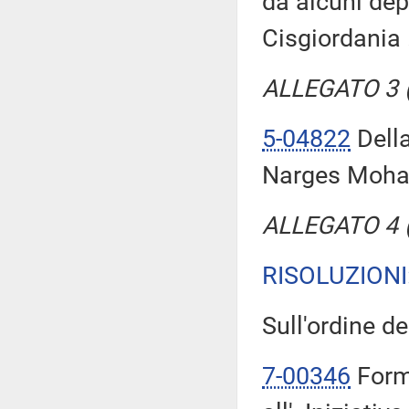
da alcuni dep
Cisgiordania 
ALLEGATO 3 (T
5-04822
Della
Narges Mohamm
ALLEGATO 4 (T
RISOLUZIONI
Sull'ordine dei
7-00346
Forme