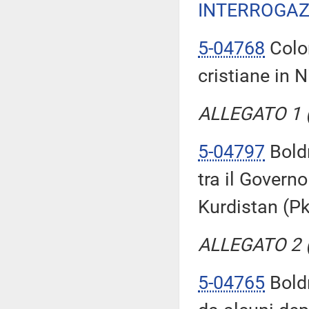
INTERROGAZ
5-04768
Colom
cristiane in N
ALLEGATO 1 (T
5-04797
Boldr
tra il Governo
Kurdistan (Pk
ALLEGATO 2 (T
5-04765
Boldr