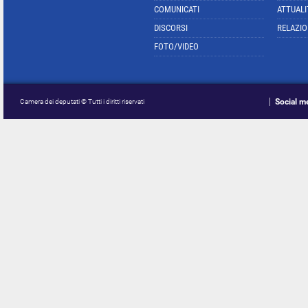
COMUNICATI
ATTUALI
DISCORSI
RELAZIO
FOTO/VIDEO
Social m
Camera dei deputati © Tutti i diritti riservati