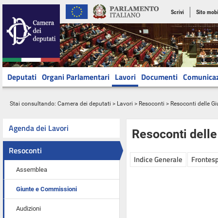
Scrivi
Sito mobi
Deputati
Organi Parlamentari
Lavori
Documenti
Comunica
Stai consultando:
Camera dei deputati
>
Lavori
>
Resoconti
>
Resoconti delle G
Agenda dei Lavori
Resoconti dell
Resoconti
Indice Generale
Frontesp
Assemblea
Giunte e Commissioni
Audizioni