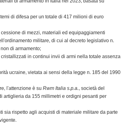
teriali di armamento in Italia nel 2023, basata su
mi di difesa per un totale di 417 milioni di euro
la cessione di mezzi, materiali ed equipaggiamenti
ll'ordinamento militare, di cui al decreto legislativo n.
li non di armamento;
allizzati in continui invii di armi nella totale assenza
ità ucraine, vietata ai sensi della legge n. 185 del 1990
re, l'attenzione è su
Rwm Italia s.p.a.
, società del
di artiglieria da 155 millimetri e ordigni pesanti per
a rispetto agli acquisti di materiale militare da parte
 vigente.