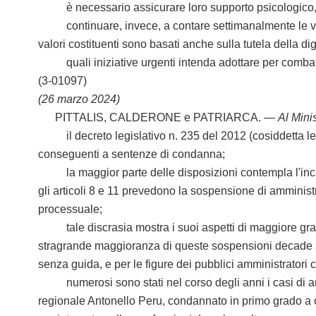
è necessario assicurare loro supporto psicologico, con
continuare, invece, a contare settimanalmente le vitti
valori costituenti sono basati anche sulla tutela della di
quali iniziative urgenti intenda adottare per combatter
(3-01097)
(26 marzo 2024)
PITTALIS, CALDERONE e PATRIARCA. —
Al Minis
il decreto legislativo n. 235 del 2012 (cosiddetta legge
conseguenti a sentenze di condanna;
la maggior parte delle disposizioni contempla l'incandi
gli articoli 8 e 11 prevedono la sospensione di amministr
processuale;
tale discrasia mostra i suoi aspetti di maggiore gravità 
stragrande maggioranza di queste sospensioni decade al
senza guida, e per le figure dei pubblici amministratori c
numerosi sono stati nel corso degli anni i casi di ammi
regionale Antonello Peru, condannato in primo grado a c