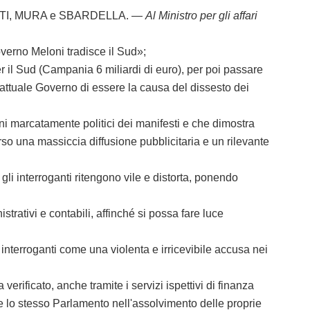
TI, MURA e SBARDELLA. —
Al Ministro per gli affari
erno Meloni tradisce il Sud»;
il Sud (Campania 6 miliardi di euro), per poi passare
ll'attuale Governo di essere la causa del dissesto dei
ni marcatamente politici dei manifesti e che dimostra
averso una massiccia diffusione pubblicitaria e un rilevante
 interroganti ritengono vile e distorta, ponendo
ativi e contabili, affinché si possa fare luce
nterroganti come una violenta e irricevibile accusa nei
ificato, anche tramite i servizi ispettivi di finanza
va e lo stesso Parlamento nell'assolvimento delle proprie