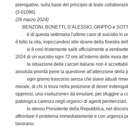
prerogative, sulla base del principio di leale collaborazi
(3-01096)
(26 marzo 2024)
BENZONI, BONETTI, D'ALESSIO, GRIPPO e SOT
è di questa settimana l'ultimo caso di suicidio in un c
è tolto la vita, impiccandosi alle sbarre della finestra 
si è così tristemente saliti ufficialmente a ventisette s
2024 di un suicidio ogni 72 ore all'interno delle mura de
la situazione delle carceri italiane non è accettabile pe
assoluta priorità porre la questione all'attenzione della 
ogni giorno trascorso senza che siano attuati rimedi ido
morale, di chi si trova nella posizione di dover inderogab
oppressi, una «soluzione» da emulare, per sfuggire a cond
patologica carenza negli organici di agenti penitenziari, d
lo stesso Presidente della Repubblica, nel discorso pro
affrontare il problema immediatamente e con urgenza per r
lavorano;