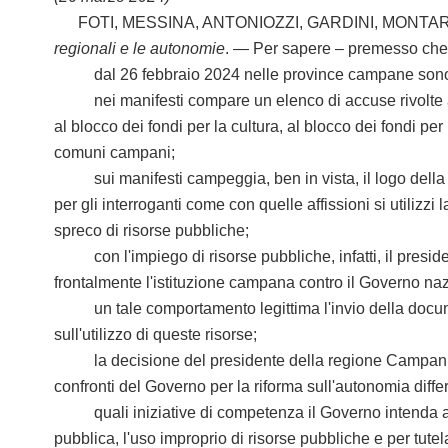
FOTI, MESSINA, ANTONIOZZI, GARDINI, MONTARU
regionali e le autonomie
. — Per sapere – premesso che
dal 26 febbraio 2024 nelle province campane sono comp
nei manifesti compare un elenco di accuse rivolte al G
al blocco dei fondi per la cultura, al blocco dei fondi pe
comuni campani;
sui manifesti campeggia, ben in vista, il logo della reg
per gli interroganti come con quelle affissioni si utilizzi
spreco di risorse pubbliche;
con l'impiego di risorse pubbliche, infatti, il presid
frontalmente l'istituzione campana contro il Governo na
un tale comportamento legittima l'invio della documenta
sull'utilizzo di queste risorse;
la decisione del presidente della regione Campania di f
confronti del Governo per la riforma sull'autonomia diff
quali iniziative di competenza il Governo intenda assume
pubblica, l'uso improprio di risorse pubbliche e per tutel