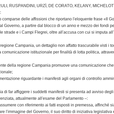
LI, RUSPANDINI, URZÌ, DE CORATO, KELANY, MICHELOT
:
arse delle affissioni che riportano l'eloquente frase «Il Gov
overno, a partire dal blocco di un anno e mezzo dei fondi per 
r le strade e i Campi Flegrei, oltre all'accusa con cui si imputa a
ione Campania, un dettaglio non affatto trascurabile visti i to
 la comunicazione istituzionale
per finalità di lotta politica, attr
ente della regione Campania promuove una comunicazione che gli
zionale;
zione riguardante i manifesti agli organi di controllo amministr
ar affiggere i suddetti manifesti si presenta ad avviso degli i
erenziata, attualmente all'esame del Parlamento –:
re con riferimento ai fatti esposti in premessa, affinché sia ver
are l'immagine del Governo, il suo diritto di iniziativa legislati