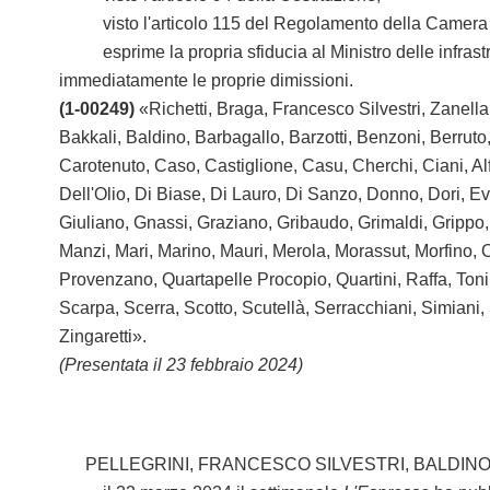
visto l'articolo 115 del Regolamento della Camera d
esprime la propria sfiducia al Ministro delle infrastrut
immediatamente le proprie dimissioni.
(1-00249)
«Richetti, Braga, Francesco Silvestri, Zanella
Bakkali, Baldino, Barbagallo, Barzotti, Benzoni, Berruto
Carotenuto, Caso, Castiglione, Casu, Cherchi, Ciani, Al
Dell'Olio, Di Biase, Di Lauro, Di Sanzo, Donno, Dori, Evi,
Giuliano, Gnassi, Graziano, Gribaudo, Grimaldi, Grippo, 
Manzi, Mari, Marino, Mauri, Merola, Morassut, Morfino, On
Provenzano, Quartapelle Procopio, Quartini, Raffa, Toni 
Scarpa, Scerra, Scotto, Scutellà, Serracchiani, Simiani, 
Zingaretti».
(Presentata il 23 febbraio 2024)
PELLEGRINI, FRANCESCO SILVESTRI, BALDINO,