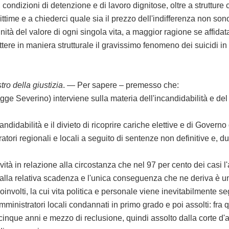
dizioni di detenzione e di lavoro dignitose, oltre a strutture
me e a chiederci quale sia il prezzo dell'indifferenza non son
gnità del valore di ogni singola vita, a maggior ragione se affidat
e in maniera strutturale il gravissimo fenomeno dei suicidi in 
tro della giustizia
. — Per sapere – premesso che:
 Severino) interviene sulla materia dell'incandidabilità e del di
dabilità e il divieto di ricoprire cariche elettive e di Gover
atori regionali e locali a seguito di sentenze non definitive e, d
in relazione alla circostanza che nel 97 per cento dei casi l'azi
la relativa scadenza e l'unica conseguenza che ne deriva è un
oinvolti, la cui vita politica e personale viene inevitabilmente s
nistratori locali condannati in primo grado e poi assolti: fra 
inque anni e mezzo di reclusione, quindi assolto dalla corte d'a