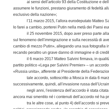
ai sensi dell'articolo 93 della Costituzione e dell'arti
assumere le funzioni, prestano giuramento di fedeltà alla
esclusivo della nazione»;
l'11 marzo 2015, l'allora eurodeputato Matteo Salvin
Io farei a cambio, porterei Putin nella metà dei Paesi e
il 25 novembre 2015, dopo aver preso parte alla sedu
sul fenomeno dell'immigrazione e sulla necessità di av
cambio di mezzo Putin», allegando una sua fotografia in 
recando peraltro un grave danno di immagine e di credib
il 6 marzo 2017 Matteo Salvini firmava, in qualità di 
partito politico «Lega per Salvini Premier» – un accordo 
«Russia unita», afferente al Presidente della Federazione
tale accordo, sottoscritto a Mosca in data 6 marzo 20
successivamente, quindi, all'invasione russa dell'Ucrain
negli anni, l'esistenza dell'accordo è stata citata e ri
ancora mai smentito né i contenuti dell'accordo né ha pr
tra le altre cose, al punto 4) dell'accordo si prevede c