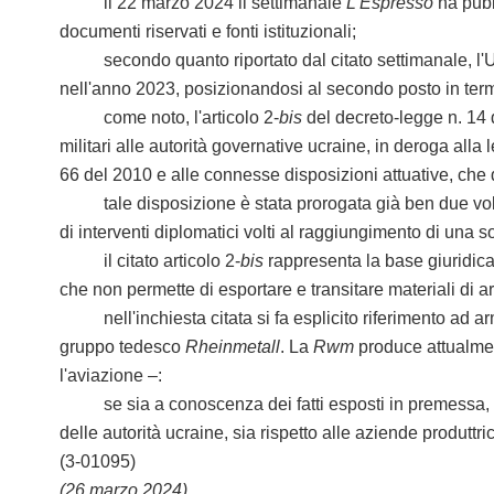
il 22 marzo 2024 il settimanale
L'Espresso
ha pubb
documenti riservati e fonti istituzionali;
secondo quanto riportato dal citato settimanale, l'Ucrai
nell'anno 2023, posizionandosi al secondo posto in termi
come noto, l'articolo 2-
bis
del decreto-legge n. 14 
militari alle autorità governative ucraine, in deroga alla 
66 del 2010 e alle connesse disposizioni attuative, che 
tale disposizione è stata prorogata già ben due volte d
di interventi diplomatici volti al raggiungimento di una s
il citato articolo 2-
bis
rappresenta la base giuridica 
che non permette di esportare e transitare materiali di a
nell'inchiesta citata si fa esplicito riferimento ad armi
gruppo tedesco
Rheinmetall
. La
Rwm
produce attualmente
l'aviazione –:
se sia a conoscenza dei fatti esposti in premessa, nonc
delle autorità ucraine, sia rispetto alle aziende produttr
(3-01095)
(26 marzo 2024)