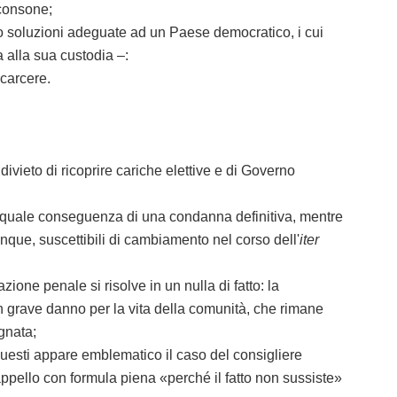
 consone;
o soluzioni adeguate ad un Paese democratico, i cui
a alla sua custodia –:
carcere.
vieto di ricoprire cariche elettive e di Governo
no quale conseguenza di una condanna definitiva, mentre
unque, suscettibili di cambiamento nel corso dell'
iter
one penale si risolve in un nulla di fatto: la
 grave danno per la vita della comunità, che rimane
egnata;
questi appare emblematico il caso del consigliere
ppello con formula piena «perché il fatto non sussiste»