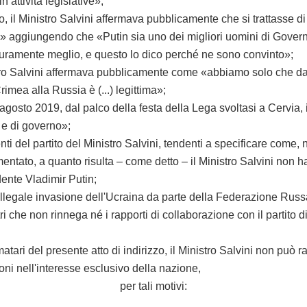
 attività legislative»;
Ministro Salvini affermava pubblicamente che si trattasse di
» aggiungendo che «Putin sia uno dei migliori uomini di Governo
uramente meglio, e questo lo dico perché ne sono convinto»;
alvini affermava pubblicamente come «abbiamo solo che da impar
mea alla Russia è (...) legittima»;
o 2019, dal palco della festa della Lega svoltasi a Cervia, il 
 e di governo»;
partito del Ministro Salvini, tendenti a specificare come, nella
ato, a quanto risulta – come detto – il Ministro Salvini non ha 
dente Vladimir Putin;
egale invasione dell'Ucraina da parte della Federazione Russa,
 che non rinnega né i rapporti di collaborazione con il partito d
i del presente atto di indirizzo, il Ministro Salvini non può 
oni nell'interesse esclusivo della nazione,
per tali motivi: