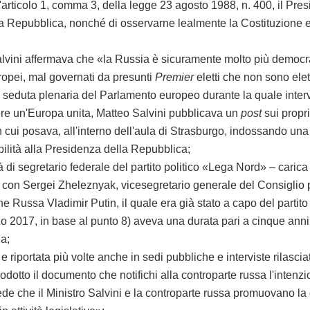
colo 1, comma 3, della legge 23 agosto 1988, n. 400, il Presiden
 Repubblica, nonché di osservarne lealmente la Costituzione e le 
i affermava che «la Russia è sicuramente molto più democrati
uropei, mal governati da presunti
Premier
eletti che non sono ele
ta plenaria del Parlamento europeo durante la quale interveni
ere un'Europa unita, Matteo Salvini pubblicava un
post
sui propr
cui posava, all'interno dell'aula di Strasburgo, indossando una 
ilità alla Presidenza della Repubblica;
segretario federale del partito politico «Lega Nord» – carica 
con Sergei Zheleznyak, vicesegretario generale del Consiglio per 
 Russa Vladimir Putin, il quale era già stato a capo del partito 
17, in base al punto 8) aveva una durata pari a cinque anni e
a;
portata più volte anche in sedi pubbliche e interviste rilasciate
odotto il documento che notifichi alla controparte russa l'intenz
he il Ministro Salvini e la controparte russa promuovano la crea