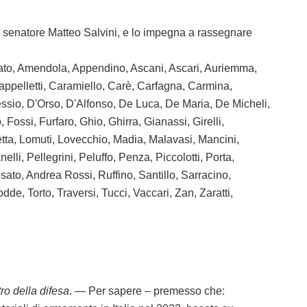
i, senatore Matteo Salvini, e lo impegna a rassegnare
 Amato, Amendola, Appendino, Ascani, Ascari, Auriemma,
Cappelletti, Caramiello, Carè, Carfagna, Carmina,
essio, D'Orso, D'Alfonso, De Luca, De Maria, De Micheli,
 Fossi, Furfaro, Ghio, Ghirra, Gianassi, Girelli,
etta, Lomuti, Lovecchio, Madia, Malavasi, Mancini,
li, Pellegrini, Peluffo, Penza, Piccolotti, Porta,
ato, Andrea Rossi, Ruffino, Santillo, Sarracino,
de, Torto, Traversi, Tucci, Vaccari, Zan, Zaratti,
tro della difesa
. — Per sapere – premesso che: