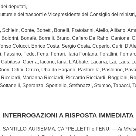
ei deputati,
ture e dei trasporti e Vicepresidente del Consiglio dei ministr
, Schlein, Conte, Bonetti, Bonelli, Fratoianni, Aiello, Alifano,
, Boldrini, Bonafè, Borrelli, Bruno, Cafiero De Raho, Cantone, 
fonso Colucci, Enrico Costa, Sergio Costa, Cuperlo, Curti, D'Al
 Fassino, Fede, Fenu, Ferrari, Ilaria Fontana, Forattini, Fornaro,
Gubitosa, Guerra, Iacono, Iaria, L'Abbate, Lacarra, Lai, Laus, L
ori, Orfini, Orrico, Ubaldo Pagano, Pastorella, Pastorino, Pavanel
Ricciardi, Marianna Ricciardi, Riccardo Ricciardi, Roggiani, Ros
Sottanelli, Speranza, Sportiello, Stefanazzi, Stumpo, Tabacci, Tod
INTERROGAZIONI A RISPOSTA IMMEDIATA
 SANTILLO, AURIEMMA, CAPPELLETTI e FENU. —
Al Minis