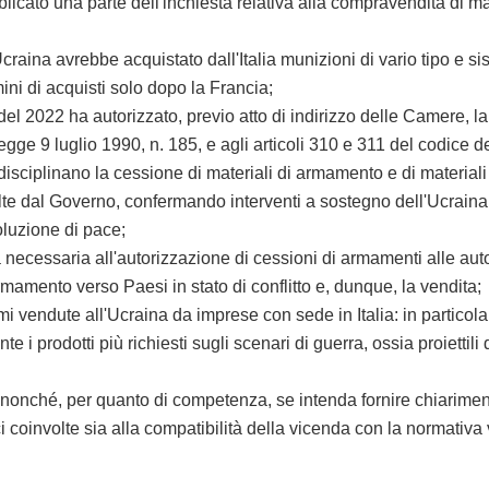
licato una parte dell'inchiesta relativa alla compravendita di ma
na avrebbe acquistato dall'Italia munizioni di vario tipo e siste
ni di acquisti solo dopo la Francia;
del 2022 ha autorizzato, previo atto di indirizzo delle Camere, 
legge 9 luglio 1990, n. 185, e agli articoli 310 e 311 del codice de
disciplinano la cessione di materiali di armamento e di materia
al Governo, confermando interventi a sostegno dell'Ucraina crist
oluzione di pace;
necessaria all'autorizzazione di cessioni di armamenti alle autor
rmamento verso Paesi in stato di conflitto e, dunque, la vendita;
 vendute all'Ucraina da imprese con sede in Italia: in particola
 i prodotti più richiesti sugli scenari di guerra, ossia proiettili 
hé, per quanto di competenza, se intenda fornire chiarimenti si
ici coinvolte sia alla compatibilità della vicenda con la normativa