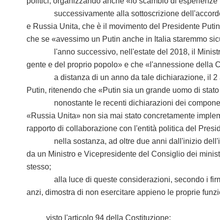
politici, organizzando anche «lo scambio di esperienze in
successivamente alla sottoscrizione dell'accordo, il 
e Russia Unita, che è il movimento del Presidente Putin
che se «avessimo un Putin anche in Italia staremmo sic
l'anno successivo, nell'estate del 2018, il Ministro S
gente e del proprio popolo» e che «l'annessione della Cri
a distanza di un anno da tale dichiarazione, il 2 agost
Putin, ritenendo che «Putin sia un grande uomo di stato
nonostante le recenti dichiarazioni dei componenti del 
«Russia Unita» non sia mai stato concretamente implement
rapporto di collaborazione con l'entità politica del Presi
nella sostanza, ad oltre due anni dall'inizio dell'ill
da un Ministro e Vicepresidente del Consiglio dei ministri
stesso;
alla luce di queste considerazioni, secondo i firmatar
anzi, dimostra di non esercitare appieno le proprie funzi
visto l'articolo 94 della Costituzione;