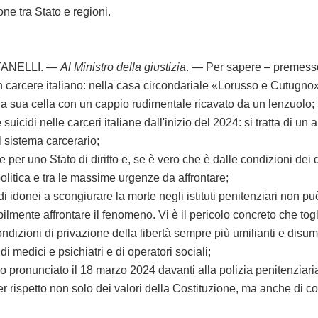
one tra Stato e regioni.
TANELLI. —
Al Ministro della giustizia
. — Per sapere – premess
arcere italiano: nella casa circondariale «Lorusso e Cutugno» 
della sua cella con un cappio rudimentale ricavato da un lenzuolo;
uicidi nelle carceri italiane dall'inizio del 2024: si tratta di u
l sistema carcerario;
r uno Stato di diritto e, se è vero che è dalle condizioni dei de
politica e tra le massime urgenze da affrontare;
nei a scongiurare la morte negli istituti penitenziari non può 
ilmente affrontare il fenomeno. Vi è il pericolo concreto che togli
izioni di privazione della libertà sempre più umilianti e disumane
i medici e psichiatri e di operatori sociali;
nunciato il 18 marzo 2024 davanti alla polizia penitenziaria ric
ispetto non solo dei valori della Costituzione, ma anche di coloro