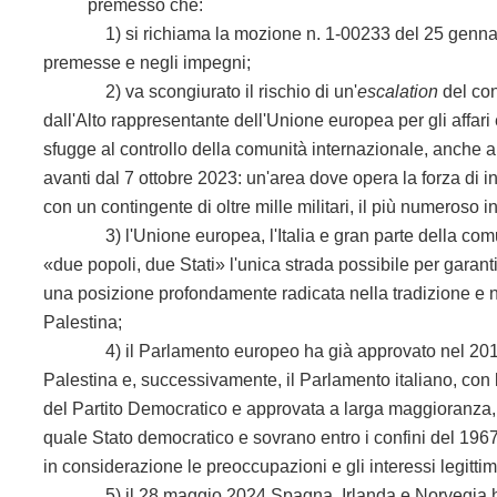
premesso che:
1) si richiama la mozione n. 1-00233 del 25 gennaio 2
premesse e negli impegni;
2) va scongiurato il rischio di un'
escalation
del con
dall'Alto rappresentante dell'Unione europea per gli affari 
sfugge al controllo della comunità internazionale, anche a s
avanti dal 7 ottobre 2023: un'area dove opera la forza di in
con un contingente di oltre mille militari, il più numeroso i
3) l'Unione europea, l'Italia e gran parte della comun
«due popoli, due Stati» l'unica strada possibile per garanti
una posizione profondamente radicata nella tradizione e nell
Palestina;
4) il Parlamento europeo ha già approvato nel 2014 la
Palestina e, successivamente, il Parlamento italiano, con
del Partito Democratico e approvata a larga maggioranza, 
quale Stato democratico e sovrano entro i confini del 1
in considerazione le preoccupazioni e gli interessi legittimi
5) il 28 maggio 2024 Spagna, Irlanda e Norvegia hanno