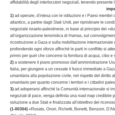
affidabilità degli interlocutori negoziali, tenendo presente 
impe
1)
ad operare, d'intesa con le istituzioni e i Paesi membri
atlantico, a partire dagli Stati Uniti, per ripristinare le con
negoziale israelo-palestinese, in base al principio dei «due
all'organizzazione terroristica di Hamas, sul coinvolgiment
ricostruzione a Gaza e sulla mobilitazione internazionale c
profondendo ogni sforzo affinché le parti in conflitto si att
primis
per quel che concerne la fornitura di acqua, cibo e s
2)
a sostenere il piano promosso dall'amministrazione Usa
Italia, per giungere a un cessate il fuoco immediato a Gaza,
umanitaria alla popolazione civile, nel rispetto del diritto a
umanitario per quanto concerne i territori e i cittadini pales
3)
ad adoperarsi affinché la Comunità internazionale si im
negoziati di pace, venga definita una
road map
credibile p
soluzione a due Stati e finalizzata all'obiettivo del ricono
(1-00304)
«Rosato, Onori, Richetti, Bonetti, Benzoni, D'Ale