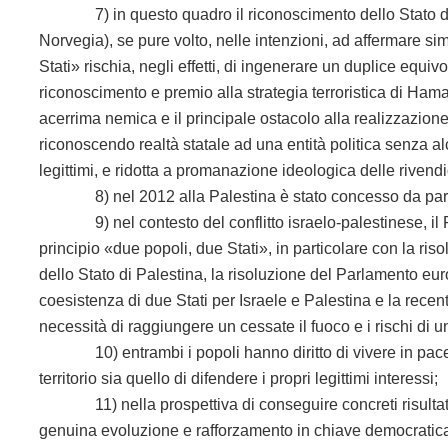
7) in questo quadro il riconoscimento dello Stato di P
Norvegia), se pure volto, nelle intenzioni, ad affermare si
Stati» rischia, negli effetti, di ingenerare un duplice equi
riconoscimento e premio alla strategia terroristica di Ham
acerrima nemica e il principale ostacolo alla realizzazion
riconoscendo realtà statale ad una entità politica senza a
legittimi, e ridotta a promanazione ideologica delle riven
8) nel 2012 alla Palestina è stato concesso da parte
9) nel contesto del conflitto israelo-palestinese, il P
principio «due popoli, due Stati», in particolare con la 
dello Stato di Palestina, la risoluzione del Parlamento e
coesistenza di due Stati per Israele e Palestina e la rece
necessità di raggiungere un cessate il fuoco e i rischi di u
10) entrambi i popoli hanno diritto di vivere in pace e si
territorio sia quello di difendere i propri legittimi interessi;
11) nella prospettiva di conseguire concreti risultati, r
genuina evoluzione e rafforzamento in chiave democratica d