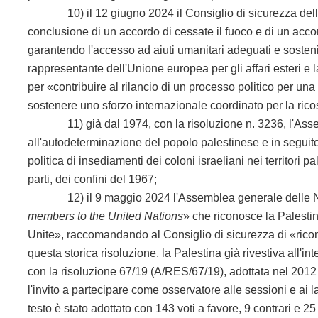
10) il 12 giugno 2024 il Consiglio di sicurezza delle N
conclusione di un accordo di cessate il fuoco e di un accord
garantendo l'accesso ad aiuti umanitari adeguati e sostenibil
rappresentante dell'Unione europea per gli affari esteri e 
per «contribuire al rilancio di un processo politico per una
sostenere uno sforzo internazionale coordinato per la ric
11) già dal 1974, con la risoluzione n. 3236, l'Assembl
all'autodeterminazione del popolo palestinese e in seguito,
politica di insediamenti dei coloni israeliani nei territori
parti, dei confini del 1967;
12) il 9 maggio 2024 l'Assemblea generale delle Nazion
members to the United Nations
» che riconosce la Palesti
Unite», raccomandando al Consiglio di sicurezza di «rico
questa storica risoluzione, la Palestina già rivestiva all'in
con la risoluzione 67/19 (A/RES/67/19), adottata nel 2012
l'invito a partecipare come osservatore alle sessioni e ai l
testo è stato adottato con 143 voti a favore, 9 contrari e 25 as