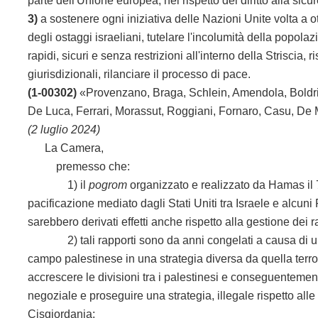
parte dell'Unione europea, nel rispetto del diritto alla sicu
3)
a sostenere ogni iniziativa delle Nazioni Unite volta a 
degli ostaggi israeliani, tutelare l'incolumità della popolazi
rapidi, sicuri e senza restrizioni all'interno della Striscia, 
giurisdizionali, rilanciare il processo di pace.
(1-00302)
«Provenzano, Braga, Schlein, Amendola, Boldrini
De Luca, Ferrari, Morassut, Roggiani, Fornaro, Casu, De 
(2 luglio 2024)
La Camera,
premesso che:
1) il
pogrom
organizzato e realizzato da Hamas il 7
pacificazione mediato dagli Stati Uniti tra Israele e alcuni
sarebbero derivati effetti anche rispetto alla gestione dei r
2) tali rapporti sono da anni congelati a causa di una ser
campo palestinese in una strategia diversa da quella terro
accrescere le divisioni tra i palestinesi e conseguentemen
negoziale e proseguire una strategia, illegale rispetto alle
Cisgiordania;