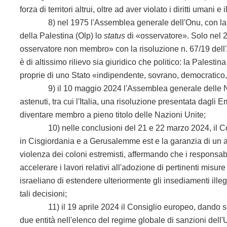
forza di territori altrui, oltre ad aver violato i diritti umani e
8) nel 1975 l'Assemblea generale dell'Onu, con la risol
della Palestina (Olp) lo
status
di «osservatore». Solo nel 2
osservatore non membro» con la risoluzione n. 67/19 dell
è di altissimo rilievo sia giuridico che politico: la Palestina è
proprie di uno Stato «indipendente, sovrano, democratico, 
9) il 10 maggio 2024 l'Assemblea generale delle Nazion
astenuti, tra cui l'Italia, una risoluzione presentata dagli 
diventare membro a pieno titolo delle Nazioni Unite;
10) nelle conclusioni del 21 e 22 marzo 2024, il Cons
in Cisgiordania e a Gerusalemme est e la garanzia di un a
violenza dei coloni estremisti, affermando che i responsabi
accelerare i lavori relativi all'adozione di pertinenti misur
israeliano di estendere ulteriormente gli insediamenti illeg
tali decisioni;
11) il 19 aprile 2024 il Consiglio europeo, dando segu
due entità nell'elenco del regime globale di sanzioni dell'