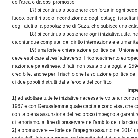
dell'area o da essi promosse;
17) si continua a sostenere con forza in ogni sede opp
fuoco, per il rilascio incondizionato degli ostaggi israelia
degli aiuti alla popolazione di Gaza, che subisce una cata
18) si continua a sostenere ogni iniziativa utile, nelle s
da chiunque compiute, del diritto internazionale e umanita
19) una forte e chiara azione politica dell'Unione europ
deve esplicare altresì attraverso il riconoscimento europeo 
nazionale palestinese, difatti, non basta più e oggi, al 25
credibile, anche per il rischio che la soluzione politica dei
di due popoli distrutti dalla ferocia del conflitto,
impe
1)
ad adottare tutte le iniziative necessarie volte a ricono
1967 e con Gerusalemme quale capitale condivisa, che conv
con la piena assunzione del reciproco impegno a garantire a
di terrorismo, al fine di preservare nell'ambito del rilanci
2)
a promuovere — forte dell'impegno assunto nel 2014 dal