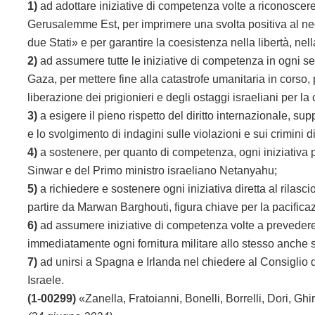
1)
ad adottare iniziative di competenza volte a riconoscere 
Gerusalemme Est, per imprimere una svolta positiva al nec
due Stati» e per garantire la coesistenza nella libertà, ne
2)
ad assumere tutte le iniziative di competenza in ogni se
Gaza, per mettere fine alla catastrofe umanitaria in corso, p
liberazione dei prigionieri e degli ostaggi israeliani per l
3)
a esigere il pieno rispetto del diritto internazionale, sup
e lo svolgimento di indagini sulle violazioni e sui crimini d
4)
a sostenere, per quanto di competenza, ogni iniziativa p
Sinwar e del Primo ministro israeliano Netanyahu;
5)
a richiedere e sostenere ogni iniziativa diretta al rilasci
partire da Marwan Barghouti, figura chiave per la pacificaz
6)
ad assumere iniziative di competenza volte a prevedere
immediatamente ogni fornitura militare allo stesso anche s
7)
ad unirsi a Spagna e Irlanda nel chiedere al Consiglio
Israele.
(1-00299)
«Zanella, Fratoianni, Bonelli, Borrelli, Dori, Ghirr