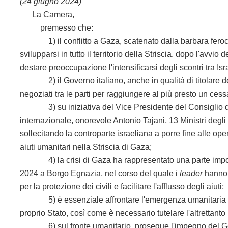
(24 giugno 2024)
La Camera,
premesso che:
1) il conflitto a Gaza, scatenato dalla barbara ferocia d
svilupparsi in tutto il territorio della Striscia, dopo l'avvi
destare preoccupazione l'intensificarsi degli scontri tra Is
2) il Governo italiano, anche in qualità di titolare de
negoziati tra le parti per raggiungere al più presto un cessa
3) su iniziativa del Vice Presidente del Consiglio dei m
internazionale, onorevole Antonio Tajani, 13 Ministri degli 
sollecitando la controparte israeliana a porre fine alle ope
aiuti umanitari nella Striscia di Gaza;
4) la crisi di Gaza ha rappresentato una parte important
2024 a Borgo Egnazia, nel corso del quale i
leader
hanno s
per la protezione dei civili e facilitare l'afflusso degli aiuti;
5) è essenziale affrontare l'emergenza umanitaria del 
proprio Stato, così come è necessario tutelare l'altrettanto 
6) sul fronte umanitario, prosegue l'impegno del Govern