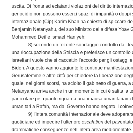
uscita. Di fronte ad eclatanti violazioni del diritto internaz
genocidio non possono esserci spazi di impunità o doppi
internazionale (Cip) Karim Khan ha chiesto di spiccare dei
Benjamin Netanyahu, del suo Ministro della difesa Yoav Gal
Mohammed Deif e Ismael Haniyeh;
8) secondo un recente sondaggio condotto dal Jewish p
una rioccupazione della Striscia e preferisce un controllo c
israeliani vuole che si «accetti» l'accordo per gli ostaggi 
Biden. A questo
vanno aggiunte le continue manifestazioni
Gerusalemme e altre città per chiedere la liberazione degl
quale, nei giorni scorsi, ha sciolto il gabinetto di guerra,
Netanyahu arriva anche in un momento in cui è salita la tens
particolare per quanto riguarda una «pausa umanitaria» che 
umanitari a Rafah, ma dal Governo hanno negato il coinvo
9) l'intera comunità internazionale deve adoperarsi pe
quotidiane ed impedire l'ulteriore
escalation
del paventato 
drammatiche conseguenze nell'intera area mediorientale. 