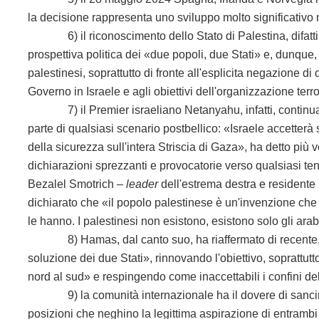
la decisione rappresenta uno sviluppo molto significativo nel
6) il riconoscimento dello Stato di Palestina, difatti, 
prospettiva politica dei «due popoli, due Stati» e, dunque,
palestinesi, soprattutto di fronte all'esplicita negazione d
Governo in Israele e agli obiettivi dell'organizzazione ter
7) il Premier israeliano Netanyahu, infatti, continua a
parte di qualsiasi scenario postbellico: «Israele accetterà
della sicurezza sull'intera Striscia di Gaza», ha detto più vo
dichiarazioni sprezzanti e provocatorie verso qualsiasi tenta
Bezalel Smotrich –
leader
dell'estrema destra e residente 
dichiarato che «il popolo palestinese è un'invenzione che
le hanno. I palestinesi non esistono, esistono solo gli arab
8) Hamas, dal canto suo, ha riaffermato di recente, 
soluzione dei due Stati», rinnovando l'obiettivo, soprattut
nord al sud» e respingendo come inaccettabili i confini de
9) la comunità internazionale ha il dovere di sancire
posizioni che neghino la legittima aspirazione di entrambi i