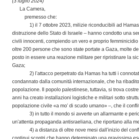
(3 luglio 2024)
La Camera,
premesso che:
1) il 7 ottobre 2023, milizie riconducibili ad Hamas – o
distruzione dello Stato di Israele – hanno condotto una seri
civili innocenti, compiendo un vero e proprio femminicidio
oltre 200 persone che sono state portate a Gaza, molte dell
posto in essere una reazione militare per ripristinare la sicu
Gaza;
2) l'attacco perpetrato da Hamas ha tutti i connotati di
condannato dalla comunità internazionale, che ha ribadito il 
popolazione. Il popolo palestinese, tuttavia, si trova cost
anni ha creato installazioni logistiche e militari sotto strutt
popolazione civile «a mo' di scudo umano» –, che il conflit
3) in tutto il mondo si avverte un allarmante e perico
un'attenta propaganda antisraeliana, che riportano alla m
4) a distanza di oltre nove mesi dall'inizio del conflit
continui scontri che hanno determinato una gravissima
es