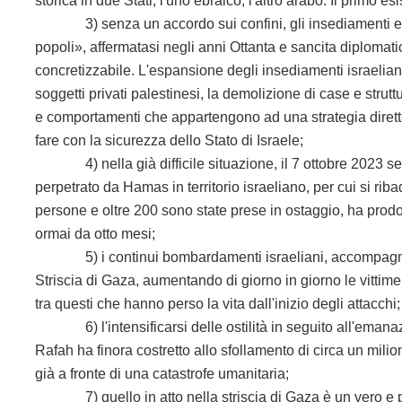
storica in due Stati, l'uno ebraico, l'altro arabo. Il prim
3) senza un accordo sui confini, gli insediamenti e
popoli», affermatasi negli anni Ottanta e sancita diplomati
concretizzabile. L'espansione degli insediamenti israeliani
soggetti privati palestinesi, la demolizione di case e strut
e comportamenti che appartengono ad una strategia diretta
fare con la sicurezza dello Stato di Israele;
4) nella già difficile situazione, il 7 ottobre 2023 segn
perpetrato da Hamas in territorio israeliano, per cui si ri
persone e oltre 200 sono state prese in ostaggio, ha prodo
ormai da otto mesi;
5) i continui bombardamenti israeliani, accompagnati d
Striscia di Gaza, aumentando di giorno in giorno le vittime 
tra questi che hanno perso la vita dall'inizio degli attacchi;
6) l'intensificarsi delle ostilità in seguito all'emanazi
Rafah ha finora costretto allo sfollamento di circa un mili
già a fronte di una catastrofe umanitaria;
7) quello in atto nella striscia di Gaza è un vero e p