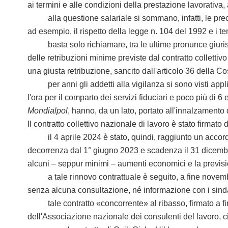
ai termini e alle condizioni della prestazione lavorativa, 
alla questione salariale si sommano, infatti, le precari
ad esempio, il rispetto della legge n. 104 del 1992 e i 
basta solo richiamare, tra le ultime pronunce giurispru
delle retribuzioni minime previste dal contratto collettivo 
una giusta retribuzione, sancito dall'articolo 36 della Co
per anni gli addetti alla vigilanza si sono visti appli
l'ora per il comparto dei servizi fiduciari e poco più di 
Mondialpol
, hanno, da un lato, portato all'innalzamento 
Il contratto collettivo nazionale di lavoro è stato firmat
il 4 aprile 2024 è stato, quindi, raggiunto un accordo per
decorrenza dal 1° giugno 2023 e scadenza il 31 dicembre
alcuni – seppur minimi – aumenti economici e la previsio
a tale rinnovo contrattuale è seguito, a fine novembre 
senza alcuna consultazione, né informazione con i sinda
tale contratto «concorrente» al ribasso, firmato a fine 
dell'Associazione nazionale dei consulenti del lavoro, ci