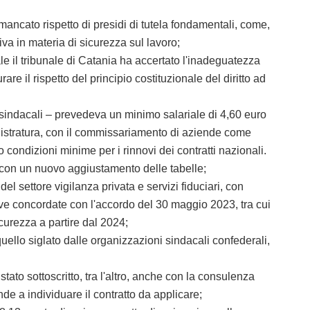
ancato rispetto di presidi di tutela fondamentali, come,
va in materia di sicurezza sul lavoro;
e il tribunale di Catania ha accertato l'inadeguatezza
are il rispetto del principio costituzionale del diritto ad
 sindacali – prevedeva un minimo salariale di 4,60 euro
 magistratura, con il commissariamento di aziende come
o condizioni minime per i rinnovi dei contratti nazionali.
to con un nuovo aggiustamento delle tabelle;
l settore vigilanza privata e servizi fiduciari, con
ve concordate con l'accordo del 30 maggio 2023, tra cui
curezza a partire dal 2024;
ello siglato dalle organizzazioni sindacali confederali,
to sottoscritto, tra l'altro, anche con la consulenza
de a individuare il contratto da applicare;