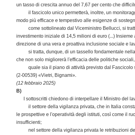
un tasso di crescita annuo del 7,67 per cento che diffici
il fascicolo unico permetterà, inoltre, un monitoraggio
modo più efficace e tempestivo alle esigenze di sostegn
come sottolineato dal Viceministro Bellucci, si tratta 
investimento iniziale di 14,5 milioni di euro (...) Insieme
direzione di una vera e proattiva inclusione sociale e la
si tratta, dunque, di un tassello fondamentale nella tr
che non solo migliorerà l'efficacia delle politiche socia
quale sia il piano di attività previsto dal Fascicolo so
(2-00539) «Vietri, Bignami».
(12 febbraio 2025)
B)
I sottoscritti chiedono di interpellare il Ministro del l
il settore della vigilanza privata, che in Italia consta
le prospettive e l'operatività degli istituti, così come il r
insufficienti;
nel settore della vigilanza privata le retribuzioni del