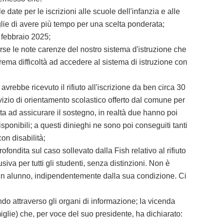
te per le iscrizioni alle scuole dell'infanzia e alle
glie di avere più tempo per una scelta ponderata;
 febbraio 2025;
e le note carenze del nostro sistema d'istruzione che
trema difficoltà ad accedere al sistema di istruzione con
ebbe ricevuto il rifiuto all'iscrizione da ben circa 30
rvizio di orientamento scolastico offerto dal comune per
rta ad assicurare il sostegno, in realtà due hanno poi
sponibili; a questi dinieghi ne sono poi conseguiti tanti
on disabilità;
ondita sul caso sollevato dalla Fish relativo al rifiuto
iva per tutti gli studenti, senza distinzioni. Non è
scun alunno, indipendentemente dalla sua condizione. Ci
 attraverso gli organi di informazione; la vicenda
miglie) che, per voce del suo presidente, ha dichiarato: