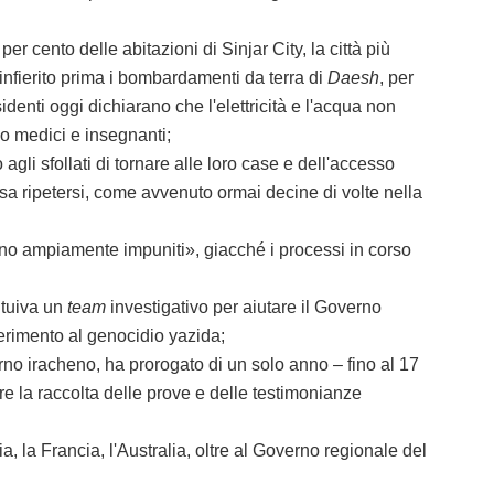
cento delle abitazioni di Sinjar City, la città più
o infierito prima i bombardamenti da terra di
Daesh
, per
esidenti oggi dichiarano che l'elettricità e l'acqua non
o medici e insegnanti;
 sfollati di tornare alle loro case e dell'accesso
possa ripetersi, come avvenuto ormai decine di volte nella
ano ampiamente impuniti», giacché i processi in corso
ituiva un
team
investigativo per aiutare il Governo
ferimento al genocidio yazida;
o iracheno, ha prorogato di un solo anno – fino al 17
are la raccolta delle prove e delle testimonianze
, la Francia, l'Australia, oltre al Governo regionale del