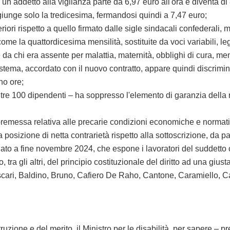
 addetto alla vigilanza parte da 6,97 euro all'ora e diventa di
aggiunge solo la tredicesima, fermandosi quindi a 7,47 euro;
i rispetto a quello firmato dalle sigle sindacali confederali, ma
come la quattordicesima mensilità, sostituite da voci variabili, leg
da chi era assente per malattia, maternità, obblighi di cura, men
, accordato con il nuovo contratto, appare quindi discriminator
no ore;
tre 100 dipendenti – ha soppresso l'elemento di garanzia della r
essa relativa alle precarie condizioni economiche e normative 
 posizione di netta contrarietà rispetto alla sottoscrizione, da 
lato a fine novembre 2024, che espone i lavoratori del suddett
, tra gli altri, del principio costituzionale del diritto ad una gius
Ascari, Baldino, Bruno, Cafiero De Raho, Cantone, Caramiello, 
truzione e del merito, il Ministro per le disabilità, per sapere – 