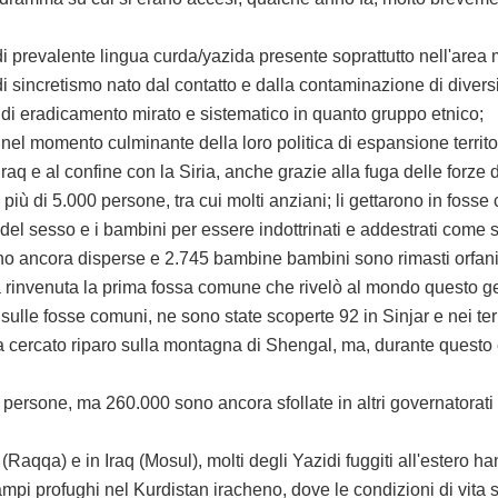
evalente lingua curda/yazida presente soprattutto nell'area 
di sincretismo nato dal contatto e dalla contaminazione di diversi
 di eradicamento mirato e sistematico in quanto gruppo etnico;
, nel momento culminante della loro politica di espansione terri
'Iraq e al confine con la Siria, anche grazie alla fuga delle forze 
iù di 5.000 persone, tra cui molti anziani; li gettarono in fos
del sesso e i bambini per essere indottrinati e addestrati come sol
ono ancora disperse e 2.745 bambine bambini sono rimasti orfani
 rinvenuta la prima fossa comune che rivelò al mondo questo g
sse comuni, ne sono state scoperte 92 in Sinjar e nei territor
rcato riparo sulla montagna di Shengal, ma, durante questo e
sone, ma 260.000 sono ancora sfollate in altri governatorati e 
 (Raqqa) e in Iraq (Mosul), molti degli Yazidi fuggiti all'estero h
ampi profughi nel Kurdistan iracheno, dove le condizioni di vita s