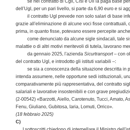
se nel contratto di Cgil, Cisl e Uil la paga base per un
dell'Ugl, per un pari livello, si parte da 6,90 euro e si 
il contratto Ugl prevede non solo salari di base inferior
grazie all'eliminazione di alcune voci fisse contrattuali, 
prima, in quanto fisse, potevano essere percepite anche 
come denunciato da alcune sigle sindacali, tale sistema
malattie o di altri motivi meritevoli di tutela, lavorano me
da gennaio 2025, l'azienda
Sicurtransport
– con ol
del contratto Ugl, e introdotto gli istituti variabili –:
se sia a conoscenza della situazione descritta in prem
intenda assumere, nelle opportune sedi istituzionali, una
comparativamente più rappresentativa, del contratto sig
salariali e lavorative insostenibili e con grave pregiudizio
(2-00542) «Barzotti, Aiello, Carotenuto, Tucci, Amato, 
Fenu, Giuliano, Gubitosa, Iaria, Lomuti, Orrico».
(18 febbraio 2025)
C)
I sottoscritti chiedono di interpellare il Ministro dell'is