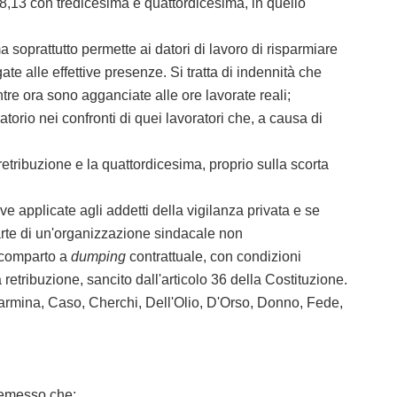
 8,13 con tredicesima e quattordicesima, in quello
 soprattutto permette ai datori di lavoro di risparmiare
ate alle effettive presenze. Si tratta di indennità che
tre ora sono agganciate alle ore lavorate reali;
io nei confronti di quei lavoratori che, a causa di
etribuzione e la quattordicesima, proprio sulla scorta
applicate agli addetti della vigilanza privata e se
parte di un'organizzazione sindacale non
o comparto a
dumping
contrattuale, con condizioni
ta retribuzione, sancito dall'articolo 36 della Costituzione.
Carmina, Caso, Cherchi, Dell'Olio, D'Orso, Donno, Fede,
premesso che: