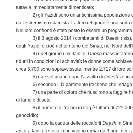
tuttavia immediatamente dimenticato;
2) gli Yazidi sono un'antichissima popolazione di pr
dall'estremismo islamista. La loro religione è una sorta 
Nei loro confronti è stato posto in essere un programma
3) il 3 agosto 2014 i combattenti di
Daesh
(Isis)
degli Yazidi e cioè nel territorio del Sinjar, nel Nord dell
4) quel giorno i militanti di
Daesh
massacrarono p
ridurli in condizioni di schiavitù: le donne come schiave 
circa 3.700 sono sopravvissute, mentre 2.717 di loro s
5) due settimane dopo l'assalto di
Daesh
veniva
6) secondo il Dipartimento iracheno che indaga sulle fo
7) una parte di coloro che riuscirono a fuggire ha ce
di fame e di sete;
8) il numero di Yazidi in Iraq è tuttora di 725.000 per
genocidio;
9) dopo la caduta delle roccaforti
Daesh
in Siria
ancora tanti gli sfollati che vivono ormai da 9 anni nei c