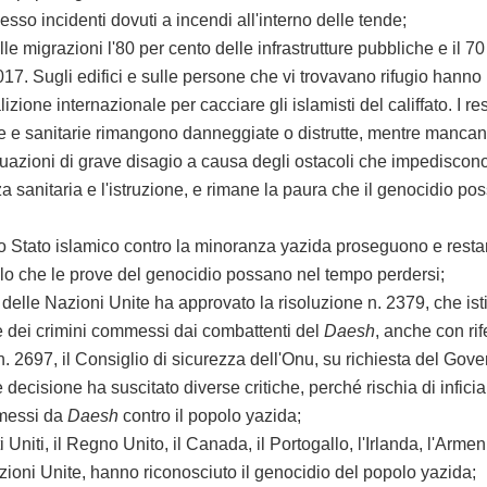
pesso incidenti dovuti a incendi all'interno delle tende;
ioni l'80 per cento delle infrastrutture pubbliche e il 70 per 
l 2017. Sugli edifici e sulle persone che vi trovavano rifugio hann
lizione internazionale per cacciare gli islamisti del
califfato. I r
he e sanitarie rimangono danneggiate o distrutte, mentre mancan
ni di grave disagio a causa degli ostacoli che impediscono agli
stenza sanitaria e l'istruzione, e rimane la paura che il genocidio 
ello Stato islamico contro la minoranza yazida proseguono e rest
ricolo che le prove del genocidio possano nel tempo perdersi;
e Nazioni Unite ha approvato la risoluzione n. 2379, che ist
e dei crimini commessi dai combattenti del
Daesh
, anche con ri
7, il Consiglio di sicurezza dell'Onu, su richiesta del Govern
 decisione ha suscitato diverse critiche, perché rischia di infici
mmessi da
Daesh
contro il popolo yazida;
i, il Regno Unito, il Canada, il Portogallo, l'Irlanda, l'Armenia
zioni Unite, hanno riconosciuto il genocidio del popolo yazida;