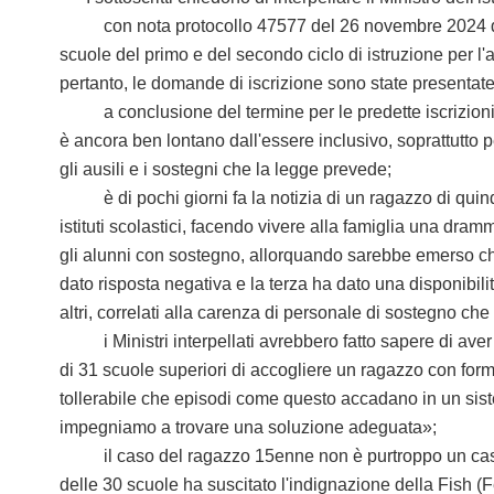
con nota protocollo 47577 del 26 novembre 2024 del Mini
scuole del primo e del secondo ciclo di istruzione per l
pertanto, le domande di iscrizione sono state presentat
a conclusione del termine per le predette iscrizioni e
è ancora ben lontano dall'essere inclusivo, soprattutto pe
gli ausili e i sostegni che la legge prevede;
è di pochi giorni fa la notizia di un ragazzo di quindic
istituti scolastici, facendo vivere alla famiglia una dra
gli alunni con sostegno, allorquando sarebbe emerso che, 
dato risposta negativa e la terza ha dato una disponibili
altri, correlati alla carenza di personale di sostegno ch
i Ministri interpellati avrebbero fatto sapere di aver «d
di 31 scuole superiori di accogliere un ragazzo con forme 
tollerabile che episodi come questo accadano in un sist
impegniamo a trovare una soluzione adeguata»;
il caso del ragazzo 15enne non è purtroppo un caso iso
delle 30 scuole ha suscitato l'indignazione della Fish (Fe