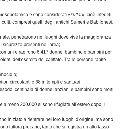
mesopotamica e sono considerati «
kuffar
», cioè infedeli,
 culti, compresi quelli degli antichi Sumeri e Babilonesi.
toriale, penetrarono nei luoghi dove vive la maggioranza
di sicurezza presenti nell'area;
se comuni e rapirono 6.417 donne, bambine e bambini per
dati dell'esercito del califfato. Tra le persone rapite
;
enocidio;
i circostanti e 68 in templi e santuari;
sodo, centinaia di donne, anziani e bambini sono morti
almeno 200.000 si sono rifugiate all'estero dopo il
anno iniziato a rientrare nei loro luoghi d'origine, ma sono
ono tuttora precarie, tanto che si registra un alto tasso