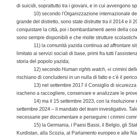
di suicidi, soprattutto tra i giovani, e in cui avvengono s
10) secondo l'Organizzazione internazionale delle migraz
grande del distretto, sono state distrutte tra il 2014 e i
conquistare la città, poi i bombardamenti aerei della coa
sono sempre disponibili e che molte strutture scolastic
11) la comunità yazida continua ad affrontare situazio
limitato ai servizi sociali di base, primi fra tutti l'assi
storia del popolo yazida;
12) secondo
Human rights watch
, «i crimini d
rischiano di concludersi in un nulla di fatto e c'è il pe
13) nel settembre 2017 il Consiglio di sicurezza dell
iracheno a raccogliere, conservare e analizzare le prov
14) ma il 15 settembre 2023, con la risoluzione n. 269
settembre 2024 – il mandato del
team
investigativo. Tale
necessarie per documentare e perseguire i crimini co
15) la Germania, i Paesi Bassi, il Belgio, gli Stati Unit
Kurdistan, alla Scozia, al Parlamento europeo e alle Na