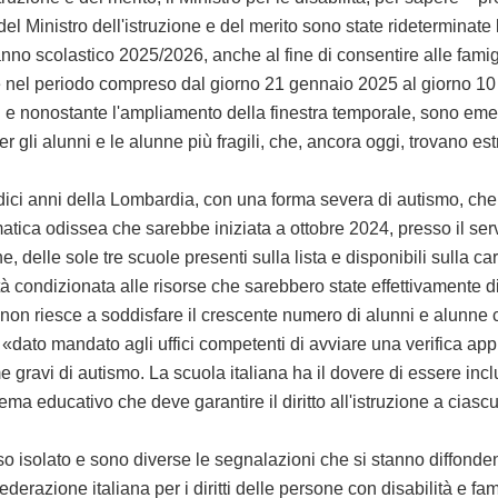
stro dell'istruzione e del merito sono state rideterminate le da
'anno scolastico 2025/2026, anche al fine di consentire alle fami
e nel periodo compreso dal giorno 21 gennaio 2025 al giorno 10
 nonostante l'ampliamento della finestra temporale, sono emers
r gli alunni e le alunne più fragili, che, ancora oggi, trovano es
i anni della Lombardia, con una forma severa di autismo, che avr
mmatica odissea che sarebbe iniziata a ottobre 2024, presso il se
delle sole tre scuole presenti sulla lista e disponibili sulla ca
tà condizionata alle risorse che sarebbero state effettivamente di
e non riesce a soddisfare il crescente numero di alunni e alunne c
ato mandato agli uffici competenti di avviare una verifica approf
gravi di autismo. La scuola italiana ha il dovere di essere inclus
ema educativo che deve garantire il diritto all'istruzione a cia
lato e sono diverse le segnalazioni che si stanno diffondendo
derazione italiana per i diritti delle persone con disabilità e fa