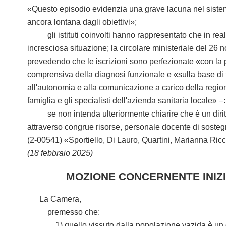
«Questo episodio evidenzia una grave lacuna nel sistema 
ancora lontana dagli obiettivi»;
gli istituti coinvolti hanno rappresentato che in realt
incresciosa situazione; la circolare ministeriale del 26 
prevedendo che le iscrizioni sono perfezionate «con la p
comprensiva della diagnosi funzionale e «sulla base di 
all'autonomia e alla comunicazione a carico della region
famiglia e gli specialisti dell'azienda sanitaria locale» –:
se non intenda ulteriormente chiarire che è un diritto d
attraverso congrue risorse, personale docente di sosteg
(2-00541) «Sportiello, Di Lauro, Quartini, Marianna Ricc
(18 febbraio 2025)
MOZIONE CONCERNENTE INIZI
La Camera,
premesso che:
1) quello vissuto dalla popolazione yazida è un dramma