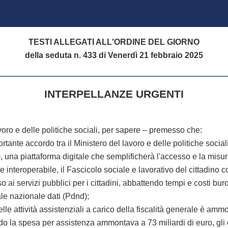
TESTI ALLEGATI ALL'ORDINE DEL GIORNO
della seduta n. 433 di Venerdì 21 febbraio 2025
INTERPELLANZE URGENTI
avoro e delle politiche sociali, per sapere – premesso che:
 accordo tra il Ministero del lavoro e delle politiche sociali 
), una piattaforma digitale che semplificherà l'accesso e la misur
teroperabile, il Fascicolo sociale e lavorativo del cittadino con
o ai servizi pubblici per i cittadini, abbattendo tempi e costi buro
ale nazionale dati (Pdnd);
 attività assistenziali a carico della fiscalità generale è amm
ndo la spesa per assistenza ammontava a 73 miliardi di euro, gli 