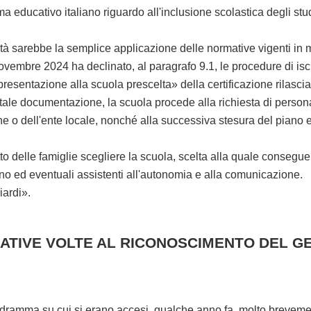
educativo italiano riguardo all'inclusione scolastica degli stude
à sarebbe la semplice applicazione delle normative vigenti in ma
novembre 2024 ha declinato, al paragrafo 9.1, le procedure di iscr
resentazione alla scuola prescelta» della certificazione rilascia
tale documentazione, la scuola procede alla richiesta di persona
e o dell'ente locale, nonché alla successiva stesura del piano ed
elle famiglie scegliere la scuola, scelta alla quale consegue i
no ed eventuali assistenti all'autonomia e alla comunicazione.
iardi».
ATIVE VOLTE AL RICONOSCIMENTO DEL G
 su cui si erano accesi, qualche anno fa, molto brevemente, i