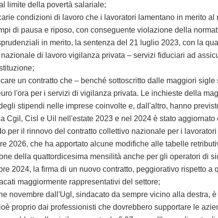
al limite della povertà salariale;
e condizioni di lavoro che i lavoratori lamentano in merito al m
tempi di pausa e riposo, con conseguente violazione della normati
denziali in merito, la sentenza del 21 luglio 2023, con la qual
nazionale di lavoro vigilanza privata – servizi fiduciari ad assicur
stituzione;
care un contratto che – benché sottoscritto dalle maggiori sigle
6 euro l'ora per i servizi di vigilanza privata. Le inchieste della
degli stipendi nelle imprese coinvolte e, dall'altro, hanno previst
o da Cgil, Cisl e Uil nell'estate 2023 e nel 2024 è stato aggiorna
 il rinnovo del contratto collettivo nazionale per i lavoratori de
 2026, che ha apportato alcune modifiche alle tabelle retributi
ne della quattordicesima mensilità anche per gli operatori di si
2024, la firma di un nuovo contratto, peggiorativo rispetto a qu
cati maggiormente rappresentativi del settore;
novembre dall'Ugl, sindacato da sempre vicino alla destra, è sta
oè proprio dai professionisti che dovrebbero supportare le azien