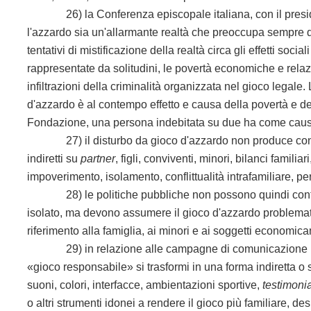
26) la Conferenza episcopale italiana, con il presiden
l'azzardo sia un'allarmante realtà che preoccupa sempre d
tentativi di mistificazione della realtà circa gli effetti so
rappresentate da solitudini, le povertà economiche e relazio
infiltrazioni della criminalità organizzata nel gioco legal
d'azzardo è al contempo effetto e causa della povertà e de
Fondazione, una persona indebitata su due ha come causa 
27) il disturbo da gioco d'azzardo non produce consegu
indiretti su
partner
, figli, conviventi, minori, bilanci famili
impoverimento, isolamento, conflittualità
intrafamiliare, p
28) le politiche pubbliche non possono quindi contin
isolato, ma devono assumere il gioco d'azzardo problemat
riferimento alla famiglia, ai minori e ai soggetti economi
29) in relazione alle campagne di comunicazione in mat
«gioco responsabile» si trasformi in una forma indiretta o 
suoni, colori, interfacce, ambientazioni sportive,
testimoni
o altri strumenti idonei a rendere il gioco più familiare, d