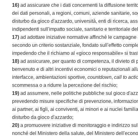
16)
ad assicurare che i dati concernenti la diffusione territ
dei dati personali, a regioni, comuni, aziende sanitarie, s
disturbo da gioco d'azzardo, università, enti di ricerca, ass
indipendenti sull'impatto sociale, sanitario e territoriale del
17)
ad adottare iniziative normative affinché le campagne 
secondo un criterio sostanziale, fondato sull'effetto comp
impedendo che il richiamo al «gioco responsabile» si tras
18)
ad assicurare, per quanto di competenza, il divieto di pr
benvenuto e di altri incentivi economici o reputazionali alla
interfacce, ambientazioni sportive,
countdown
,
call to acti
scommessa o a ridurre la percezione del rischio;
19)
ad assumere, nelle politiche pubbliche sul gioco d'azza
prevedendo misure specifiche di prevenzione, informazione
ai partner, ai figli, ai conviventi, ai minori e ai nuclei famil
disturbo da gioco d'azzardo;
20)
a promuovere iniziative di monitoraggio e indirizzo sul
nonché del Ministero della salute, del Ministero dell'econ