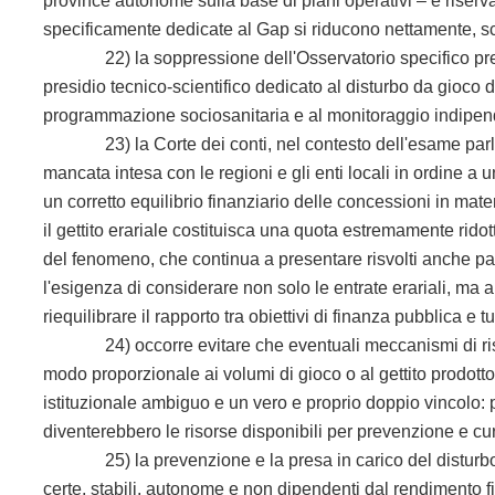
province autonome sulla base di piani operativi – è riser
specificamente dedicate al Gap si riducono nettamente, sce
22) la soppressione dell'Osservatorio specifico presso 
presidio tecnico-scientifico dedicato al disturbo da gioco 
programmazione sociosanitaria e al monitoraggio indipenden
23) la Corte dei conti, nel contesto dell'esame parlame
mancata intesa con le regioni e gli enti locali in ordine a
un corretto equilibrio finanziario delle concessioni in mat
il gettito erariale costituisca una quota estremamente ridot
del fenomeno, che continua a presentare risvolti anche pato
l'esigenza di considerare non solo le entrate erariali, ma 
riequilibrare il rapporto tra obiettivi di finanza pubblica e 
24) occorre evitare che eventuali meccanismi di ristorno d
modo proporzionale ai volumi di gioco o al gettito prodotto 
istituzionale ambiguo e un vero e proprio doppio vincolo: 
diventerebbero le risorse disponibili per prevenzione e cu
25) la prevenzione e la presa in carico del disturbo d
certe, stabili, autonome e non dipendenti dal rendimento f