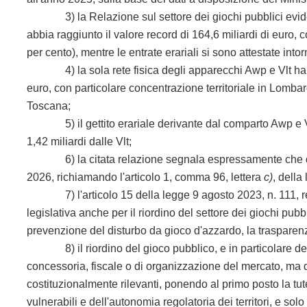
3) la Relazione sul settore dei giochi pubblici eviden
abbia raggiunto il valore record di 164,6 miliardi di euro, 
per cento), mentre le entrate erariali si sono attestate into
4) la sola rete fisica degli apparecchi Awp e Vlt ha reg
euro, con particolare concentrazione territoriale in Lom
Toscana;
5) il gettito erariale derivante dal comparto Awp e Vlt a
1,42 miliardi dalle Vlt;
6) la citata relazione segnala espressamente che dive
2026, richiamando l'articolo 1, comma 96, lettera
c)
, della
7) l'articolo 15 della legge 9 agosto 2023, n. 111, reca
legislativa anche per il riordino del settore dei giochi pubbl
prevenzione del disturbo da gioco d'azzardo, la trasparenza
8) il riordino del gioco pubblico, e in particolare dell
concessoria, fiscale o di organizzazione del mercato, ma 
costituzionalmente rilevanti, ponendo al primo posto la tute
vulnerabili e dell'autonomia regolatoria dei territori, e solo