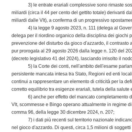
3) le entrate erariali complessive sono rimaste sostanzia
miliardi (circa il 44 per cento del gettito totale) derivanti
miliardi dalle Vlt), a conferma di un progressivo spostamen
4) la legge 9 agosto 2023, n. 111 (delega al Governo per
delega per il riordino organico della disciplina dei giochi pub
prevenzione del disturbo da gioco d'azzardo, il contrasto al
pur prorogata al 29 agosto 2026 dalla legge n. 120 del 202
(decreto legislativo 41 del 2024), lasciando irrisolto il nodo
5) la Corte dei conti, nell'ambito dell'esame parlament
persistente mancata intesa tra Stato, Regioni ed enti locali
continui a rappresentare un elemento di criticità per la def
corretto equilibrio tra esigenze erariali, tutela della salute e
6) anche per effetto del mancato completamento del rior
Vlt, scommesse e Bingo operano attualmente in regime di p
comma 96, della legge 30 dicembre 2024, n. 207;
7) i dati più recenti sul territorio nazionale indicano che 
nel gioco d'azzardo. Di questi, circa 1,5 milioni di soggett