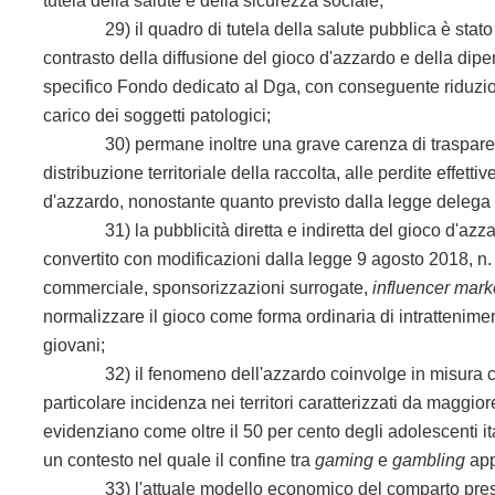
tutela della salute e della sicurezza sociale;
29) il quadro di tutela della salute pubblica è stato ul
contrasto della diffusione del gioco d'azzardo e della dip
specifico Fondo dedicato al Dga, con conseguente riduzione
carico dei soggetti patologici;
30) permane inoltre una grave carenza di trasparenza e a
distribuzione territoriale della raccolta, alle perdite effett
d'azzardo, nonostante quanto previsto dalla legge delega 
31) la pubblicità diretta e indiretta del gioco d'azzar
convertito con modificazioni dalla legge 9 agosto 2018, n.
commerciale, sponsorizzazioni surrogate,
influencer mark
normalizzare il gioco come forma ordinaria di intrattenime
giovani;
32) il fenomeno dell'azzardo coinvolge in misura cresc
particolare incidenza nei territori caratterizzati da maggi
evidenziano come oltre il 50 per cento degli adolescenti ita
un contesto nel quale il confine tra
gaming
e
gambling
app
33) l'attuale modello economico del comparto presenta u