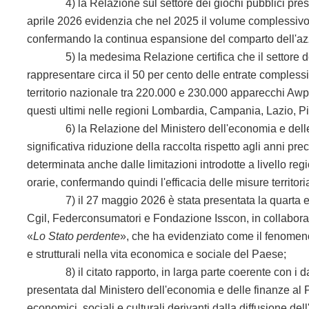
4) la Relazione sul settore dei giochi pubblici present
aprile 2026 evidenzia che nel 2025 il volume complessivo de
confermando la continua espansione del comparto dell'azzard
5) la medesima Relazione certifica che il settore degli
rappresentare circa il 50 per cento delle entrate complessi
territorio nazionale tra 220.000 e 230.000 apparecchi Awp
questi ultimi nelle regioni Lombardia, Campania, Lazio, P
6) la Relazione del Ministero dell'economia e delle fi
significativa riduzione della raccolta rispetto agli anni p
determinata anche dalle limitazioni introdotte a livello regi
orarie, confermando quindi l'efficacia delle misure territor
7) il 27 maggio 2026 è stata presentata la quarta ed
Cgil, Federconsumatori e Fondazione Isscon, in collabora
«
Lo Stato perdente
», che ha evidenziato come il fenomen
e strutturali nella vita economica e sociale del Paese;
8) il citato rapporto, in larga parte coerente con i dati 
presentata dal Ministero dell'economia e delle finanze al Pa
economici, sociali e culturali derivanti dalla diffusione de