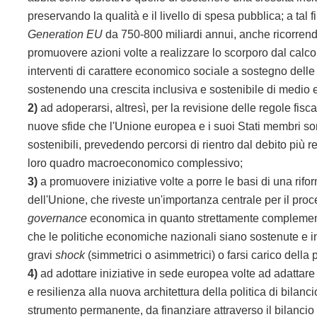
preservando la qualità e il livello di spesa pubblica; a ta
Generation EU
da 750-800 miliardi annui, anche ricorrend
promuovere azioni volte a realizzare lo scorporo dal calcol
interventi di carattere economico sociale a sostegno delle 
sostenendo una crescita inclusiva e sostenibile di medio 
2)
ad adoperarsi, altresì, per la revisione delle regole fiscal
nuove sfide che l'Unione europea e i suoi Stati membri son
sostenibili, prevedendo percorsi di rientro dal debito più r
loro quadro macroeconomico complessivo;
3)
a promuovere iniziative volte a porre le basi di una rif
dell'Unione, che riveste un'importanza centrale per il pr
governance
economica in quanto strettamente complementare
che le politiche economiche nazionali siano sostenute e
i
gravi
shock
(simmetrici o asimmetrici) o farsi carico della
4)
ad adottare iniziative in sede europea volte ad adattare
e resilienza alla nuova architettura della politica di bila
strumento permanente, da finanziare attraverso il bilancio