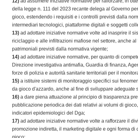
12)
ad assumere iniziative normative per rafforzare, in ott
della legge n. 111 del 2023 recante delega al Governo per l
gioco, estendendo i requisiti e i controlli previsti dalla norm
intermediari tecnologici, piattaforme digitali e soggetti coll
13)
ad adottare iniziative normative volte ad inasprire il si
riciclaggio e alle infiltrazioni mafiose nel settore, anche al
patrimoniali previsti dalla normativa vigente;
14)
ad adottare iniziative normative, per quanto di compete
Direzione investigativa antimafia, Guardia di finanza, Ag
forze di polizia e autorità sanitarie territoriali per il moni
15)
a istituire sistemi di monitoraggio specifici sui fenomen
da gioco d'azzardo, anche al fine di sviluppare adeguate s
16)
a dare piena attuazione al principio di trasparenza prev
pubblicazione periodica dei dati relativi ai volumi di gioco, 
indicatori epidemiologici del Dga;
17)
ad adottare iniziative normative volte a rafforzare il di
promozione indiretta, il marketing digitale e ogni forma 
gioco;