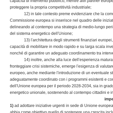
capacità di intervento pubblico, mentre altri
partner
europei
proteggere la propria competitività industriale;
12) in tale contesto preme evidenziare che la comu
Commissione europea si inserisce nel quadro delle iniziativ
delineando al contempo una strategia di medio-lungo periodo
del sistema energetico dell'Unione;
13) l'architettura degli strumenti finanziari europei, pur 
capacità di mobilitare in modo rapido e su larga scala inves
nonché di garantire un adeguato coordinamento tra interven
14) inoltre, anche alla luce dell'esperienza maturata c
fronteggiare crisi sistemiche, emerge l'esigenza di valutar
europeo, anche mediante l'introduzione di un eventuale s
adeguatamente coordinato con i programmi esistenti e con 
dell'Unione europea per il periodo 2028-2034, sia in grad
energetico unionale, sostenendo al contempo cittadini e imp
impe
1)
ad adottare iniziative urgenti in sede di Unione europea
abbia come obiettivo quello di sostenere una crescita inclus