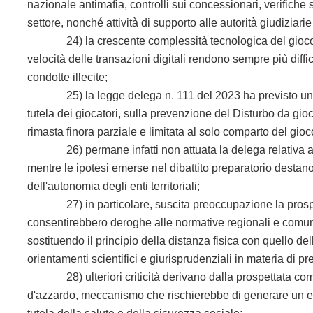
nazionale antimafia, controlli sui concessionari, verifiche su
settore, nonché attività di supporto alle autorità giudiziarie 
24) la crescente complessità tecnologica del gioco onlin
velocità delle transazioni digitali rendono sempre più diffici
condotte illecite;
25) la legge delega n. 111 del 2023 ha previsto un rio
tutela dei giocatori, sulla prevenzione del Disturbo da gioc
rimasta finora parziale e limitata al solo comparto del gioc
26) permane infatti non attuata la delega relativa al ri
mentre le ipotesi emerse nel dibattito preparatorio destano f
dell'autonomia degli enti territoriali;
27) in particolare, suscita preoccupazione la prospett
consentirebbero deroghe alle normative regionali e comunali
sostituendo il principio della distanza fisica con quello de
orientamenti scientifici e giurisprudenziali in materia di p
28) ulteriori criticità derivano dalla prospettata compar
d'azzardo, meccanismo che rischierebbe di generare un evid