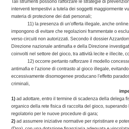
Tali strumenti possono rafforzare le strategie di prevenzi
interventi tempestivi a tutela dei soggetti maggiormente vu
materia di protezione dei dati personali;
11) la presenza di un'offerta illegale, anche online, e l'
impongono di evitare che regolazioni frammentate o escl
verso circuiti non autorizzati. Secondo il dossier Azzardom
Direzione nazionale antimafia e della Direzione investigat
coinvolti nel settore del gioco, tra attività lecite e illecit
12) occorre pertanto rafforzare il modello concessorio pub
antimafia e l'azione di contrasto al gioco illegale, evitan
eccessivamente disomogenee producano l'effetto paradossale
criminali,
impe
1)
ad adottare, entro il termine di scadenza della delega fis
organico della rete fisica di raccolta del gioco, superando
regolatorio per le nuove procedure di gara;
2)
ad assumere iniziative normative per ripristinare e pot
(Dga), con una dotazione finanziaria adeguata e vincolata