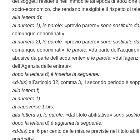
dei soggetti residenti nell'immobile all'epoca di adozione 
socio-economico, che rendano inesigibile il rispetto di tal
alla lettera
d):
al numero 1), le parole:
«previo parere»
sono sostituite da
comunque denominati»;
al numero 2),
le parole:
«previo parere»
sono sostituite da
comunque denominati»,
le
parole:
«da parte dell'acquire
abusive da parte dell'acquirente»
e le parole:
«dall'agenzia
dell'Agenzia delle entrate»;
dopo la lettera
d)
è inserita la seguente:
«d-bis)
all'articolo 32, comma 3, il secondo periodo è sop
alla lettera
f):
al numero 1):
al
capoverso 1-
bis:
alla
lettera
a)
, le parole:
«dal titolo abilitativo»
sono sostitu
dopo la lettera
d)
è aggiunta la seguente:
«d-bis)
del 6 per cento delle misure previste nel titolo abili
quadrati»;