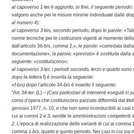
al capoverso 1-
ter
è aggiunto, in fine, il seguente periodo:
valgono anche per le misure minime individuate dalle dispos
al numero 4):
al capoverso 3-
bis
, secondo periodo,
dopo le parole:
«Tale
norme
tecniche per le costruzioni vigenti al momento dell
dall'articolo 36-
bis
, comma 2,»,
le parole:
«corredata dall
documentazione»
, la parola:
«previsto»
è sostituita dalla
seguente:
«costituiscono»;
al capoverso 3-
ter
, i periodi secondo, terzo e quarto sono
dopo la lettera
f)
è inserita la seguente:
«
f-bis)
dopo l'articolo 34-
bis
è inserito il seguente:
“Art. 34-
ter
. (L) –
(Casi particolari di interventi eseguiti in pa
corso d'opera che costituiscono parziale difformità dal titol
gennaio 1977, n. 10
, e che non sono riconducibili ai casi di
cui ai commi 2 e 3, sentite le amministrazioni competenti 
2.
L'epoca di realizzazione delle varianti di cui al comma 
comma 1-
bis
, quarto e quinto periodo. Nei casi in cui sia