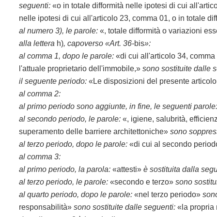
seguenti:
«o in totale difformità nelle ipotesi di cui all'art
nelle ipotesi di cui all'articolo 23, comma 01, o in totale
al numero 3), le parole:
«, totale difformità o variazioni es
alla lettera
h)
, capoverso «Art. 36-
bis
»:
al comma 1, dopo le parole:
«di cui all'articolo 34, comm
l'attuale proprietario dell'immobile,»
sono sostituite dalle 
il seguente periodo:
«Le disposizioni del presente articolo 
al comma 2:
al primo periodo sono aggiunte, in fine, le seguenti parole
al secondo periodo, le parole:
«, igiene, salubrità, efficienz
superamento delle barriere architettoniche»
sono soppre
al terzo periodo, dopo le parole:
«di cui al secondo perio
al comma 3:
al primo periodo, la parola:
«attesti»
è sostituita dalla seg
al terzo periodo, le parole:
«secondo e terzo»
sono sostitu
al quarto periodo, dopo le parole:
«nel terzo periodo»
sono
responsabilità»
sono sostituite dalle seguenti:
«la propria 