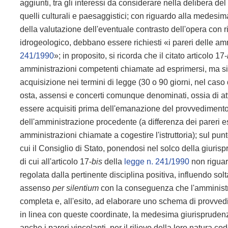
aggiunti, tra gli interessi da considerare nella delibera 
quelli culturali e paesaggistici; con riguardo alla medesim
della valutazione dell'eventuale contrasto dell'opera con ril
idrogeologico, debbano essere richiesti «i pareri delle amm
241/1990
»; in proposito, si ricorda che il citato articolo 17-
amministrazioni competenti chiamate ad esprimersi,
ma si
acquisizione nei termini di legge (30 o 90 giorni, nel caso 
osta, assensi e concerti comunque denominati, ossia di at
essere acquisiti prima dell'emanazione del provvedimento f
dell'amministrazione procedente (a differenza dei pareri 
amministrazioni chiamate a cogestire l'istruttoria); sul pu
cui il Consiglio di Stato, ponendosi nel solco della giuris
di cui all'articolo 17-
bis
della
legge n. 241/1990
non riguar
regolata dalla pertinente disciplina positiva, influendo solt
assenso
per silentium
con la conseguenza che l'amministr
completa e, all'esito, ad elaborare uno schema di provved
in linea con queste coordinate, la medesima giurisprudenza
anche i pareri vincolanti, per il rilievo della loro natura cod