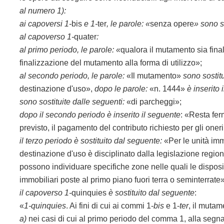
al numero 1):
ai capoversi 1-
bis
e 1-
ter
, le parole: «
senza opere
» sono 
al capoverso 1-
quater
:
al primo periodo, le parole: «
qualora il mutamento sia final
finalizzazione del mutamento alla forma di utilizzo»;
al
secondo periodo,
le parole:
«Il mutamento»
sono sostitu
destinazione d'uso»,
dopo le parole:
«n. 1444»
è inserito
sono sostituite dalle seguenti:
«di parcheggi»;
dopo il secondo periodo è inserito il seguente
: «Resta ferm
previsto, il pagamento del contributo richiesto per gli one
il terzo periodo è sostituito dal seguente:
«Per le unità immo
destinazione d'uso è disciplinato dalla legislazione region
possono individuare specifiche zone nelle quali le dispos
immobiliari poste al primo piano fuori terra o seminterrate»
il capoverso 1-
quinquies
è sostituito dal seguente
:
«
1-quinquies
. Ai fini di cui ai commi 1-
bis
e 1-
ter
, il mutam
a)
nei casi di cui al primo periodo del comma 1, alla segnalazi