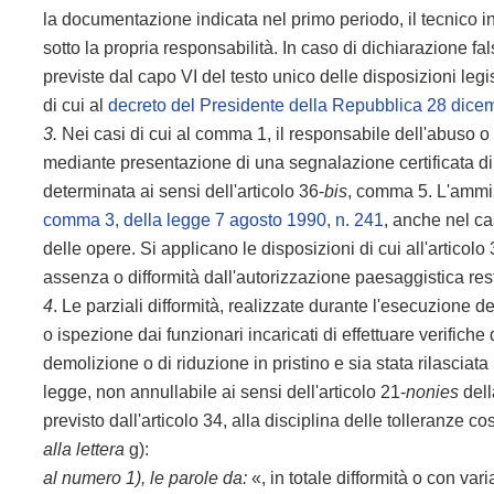
la documentazione indicata nel primo periodo, il tecnico in
sotto la propria responsabilità. In caso di dichiarazione 
previste dal capo VI del testo unico delle disposizioni le
di cui al
decreto del Presidente della Repubblica 28 dice
3.
Nei casi di cui al comma 1, il responsabile dell'abuso o 
mediante presentazione di una segnalazione certificata di i
determinata ai sensi dell'articolo 36-
bis
, comma 5. L'ammin
comma 3, della legge 7 agosto 1990, n. 241
, anche nel ca
delle opere. Si applicano le disposizioni di cui all'articolo 
assenza o difformità dall'autorizzazione paesaggistica rest
4
. Le parziali difformità, realizzate durante l'esecuzione dei
o ispezione dai funzionari incaricati di effettuare verifiche 
demolizione o di riduzione in pristino e sia stata rilasciata l
legge, non annullabile ai sensi dell'articolo 21-
nonies
del
previsto dall'articolo 34, alla disciplina delle tolleranze cost
alla lettera
g):
al numero 1), le parole da:
«, in totale difformità o con var