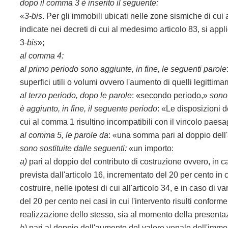
dopo il comma 3 è inserito il seguente:
«
3-bis
. Per gli immobili ubicati nelle zone sismiche di cui 
indicate nei decreti di cui al medesimo articolo 83, si appli
3-
bis
»;
al comma 4:
al primo periodo sono aggiunte, in fine, le seguenti parole
superfici utili o volumi ovvero l'aumento di quelli legittima
al terzo periodo, dopo le parole
: «secondo periodo,»
sono 
è aggiunto, in fine, il seguente periodo
: «Le disposizioni d
cui al comma 1 risultino incompatibili con il vincolo paesa
al comma 5, le parole da
: «una somma pari al doppio dell
sono sostituite dalle seguenti:
«un importo:
a)
pari al doppio del contributo di costruzione ovvero, in c
prevista dall'articolo 16, incrementato del 20 per cento in c
costruire, nelle ipotesi di cui all'articolo 34, e in caso di 
del 20 per cento nei casi in cui l'intervento risulti conform
realizzazione dello stesso, sia al momento della present
b)
pari al doppio dell'aumento del valore venale dell'immobi