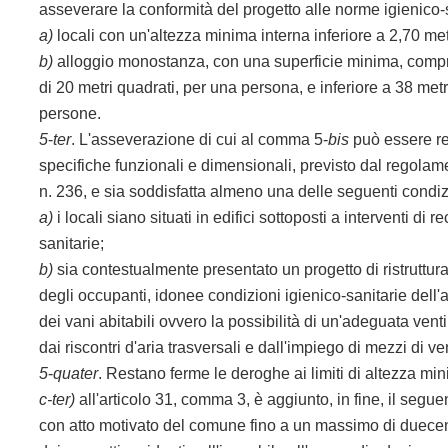
asseverare la conformità del progetto alle norme igienico-s
a)
locali con un'altezza minima interna inferiore a 2,70 metr
b)
alloggio monostanza, con una superficie minima, comprens
di 20 metri quadrati, per una persona, e inferiore a 38 metr
persone.
5
-
ter
. L'asseverazione di cui al comma 5-
bis
può essere res
specifiche funzionali e dimensionali, previsto dal regolame
n. 236, e sia soddisfatta almeno una delle seguenti condiz
a)
i locali siano situati in edifici sottoposti a interventi di
sanitarie;
b)
sia contestualmente presentato un progetto di ristruttura
degli occupanti, idonee condizioni igienico-sanitarie dell'
dei vani abitabili ovvero la possibilità di un'adeguata vent
dai riscontri d'aria trasversali e dall'impiego di mezzi di ve
5
-
quater
. Restano ferme le deroghe ai limiti di altezza min
c-ter)
all'articolo 31, comma 3, è aggiunto, in fine, il segu
con atto motivato del comune fino a un massimo di duecent