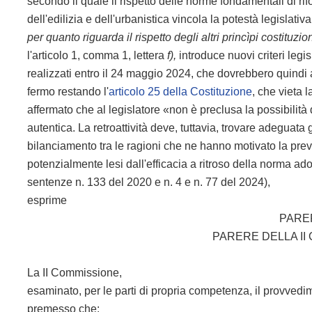
secondo il quale il rispetto delle norme fondamentali di ri
dell'edilizia e dell'urbanistica vincola la potestà legislati
per quanto riguarda il rispetto degli altri princìpi costituzion
l'articolo 1, comma 1, lettera
f),
introduce nuovi criteri legis
realizzati entro il 24 maggio 2024, che dovrebbero quindi 
fermo restando l'
articolo 25 della Costituzione
, che vieta l
affermato che al legislatore «non è preclusa la possibilità
autentica. La retroattività deve, tuttavia, trovare adeguat
bilanciamento tra le ragioni che ne hanno motivato la previ
potenzialmente lesi dall'efficacia a ritroso della norma ad
sentenze n. 133 del 2020 e n. 4 e n. 77 del 2024),
esprime
PARE
PARERE DELLA I
La II Commissione,
esaminato, per le parti di propria competenza, il provvedime
premesso che: