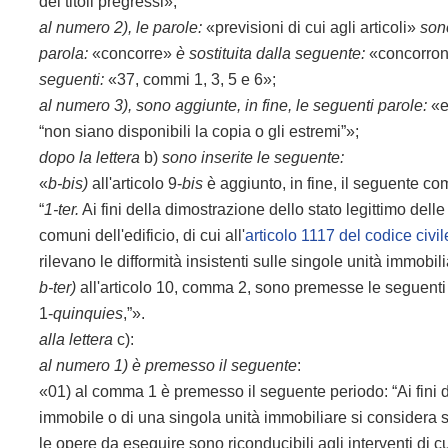
dei titoli pregressi»;
al numero 2), le parole:
«previsioni di cui agli articoli»
sono
parola:
«concorre»
è sostituita dalla seguente:
«concorro
seguenti:
«37, commi 1, 3, 5 e 6»;
al numero 3), sono aggiunte, in fine, le seguenti parole:
«e 
“non siano disponibili la copia o gli estremi”»;
dopo la lettera
b)
sono inserite le seguente:
«
b-bis)
all'articolo 9-
bis
è aggiunto, in fine, il seguente c
“
1-ter.
Ai fini della dimostrazione dello stato legittimo delle 
comuni dell'edificio, di cui all'
articolo 1117 del codice civil
rilevano le difformità insistenti sulle singole unità immobili
b-ter)
all'articolo 10, comma 2, sono premesse le seguenti 
1-
quinquies
,”».
alla lettera
c):
al numero 1) è premesso il seguente
:
«01) al comma 1 è premesso il seguente periodo: “Ai fini d
immobile o di una singola unità immobiliare si considera 
le opere da eseguire sono riconducibili agli interventi di cui