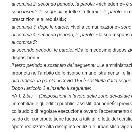
al comma 2, secondo periodo, la parola:
«richiederne»
è 
sono inserite le seguenti:
«delle strutture»
e le parole:
«con
prescrizioni e ai requisiti»;
al comma 3, dopo le parole:
«Nella comunicazione»
sono 
al comma 4, secondo periodo, le parole:
«la sua responsa
al comma 5:
al secondo periodo, le parole:
«Dalle medesime disposiz
disposizioni»;
il terzo periodo è sostituito dal seguente: «
Le amministrazi
proprietà nell'ambito delle risorse umane, strumentali e fin
alla rubrica, la parola:
«Covid-19»
è sostituita dalla segue
Dopo l'articolo 2 è inserito il seguente:
«Art. 2-
bis. – (Disposizioni in favore delle zone devastate 
immobiliari e gli edifici pubblici assistiti dai benefìci previs
collaudo o di regolare esecuzione ovvero l'accertamento del
saldo del contributo tiene luogo, a tutti gli effetti, del certi
opere realizzate alla disciplina edilizia e urbanistica vige