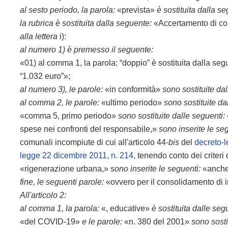
al sesto periodo, la parola:
«prevista»
è sostituita dalla s
la rubrica è sostituita dalla seguente:
«Accertamento di confo
alla lettera
i):
al numero 1) è premesso il seguente:
«01) al comma 1, la parola: “doppio” è sostituita dalla segue
“1.032 euro”»;
al
numero 3), le parole:
«in conformità»
sono sostituite dal
al comma 2,
le parole:
«ultimo periodo»
sono sostituite da
«comma 5, primo periodo»
sono sostituite dalle seguenti:
spese nei confronti del responsabile,»
sono inserite le se
comunali incompiute di cui all'articolo 44-
bis
del
decreto-
legge 22 dicembre 2011, n. 214
, tenendo conto dei criteri
«rigenerazione urbana,»
sono inserite le seguenti:
«anche f
fine, le seguenti parole:
«ovvero per il consolidamento di i
All'articolo 2:
al comma 1, la parola:
«, educative»
è sostituita dalle seg
«del COVID-19»
e le parole:
«n. 380 del 2001»
sono sosti