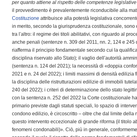
per quanto attiene al rispetto delle competenze legislative
il provvedimento è prevalentemente riconducibile alla mater
Costituzione
attribuisce alla potestà legislativa concorrent
in merito, secondo la giurisprudenza costituzionale, sono 
tra l'altro: il regime dei titoli abilitativi, con riguardo al 
anche penali (sentenze n. 309 del 2011, nn. 2, 124 e 245 
riafferma il principio fondamentale secondo cui la qualifica
disciplina riservato allo Stato); il vaglio dell'autorità amm
(sentenza n. 124 del 2021); la necessità di «doppia confor
2021 e n. 24 del 2022); i limiti massimi di densità edilizia 
la disciplina delle ristrutturazioni edilizie di immobili tute
240 del 2022); i criteri di determinazione dello stato legit
con la sentenza n. 252 del 2022 la Corte costituzionale ha
primario previste dagli statuti speciali, lo spazio di interve
condono edilizio, è circoscritto – oltre che dal limite dell
questo intervento eccezionale di grande riforma (il titolo a
fenomeni condonabili)». Ciò, più in generale, conformemen