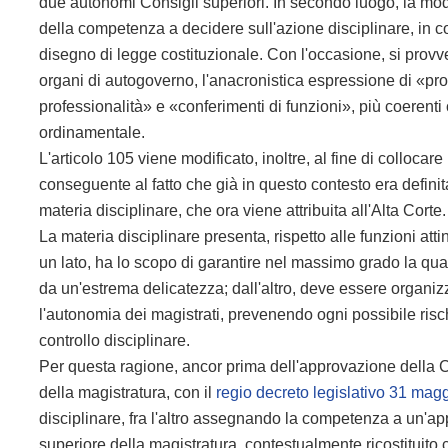
due autonomi Consigli superiori. In secondo luogo, la modi
della competenza a decidere sull'azione disciplinare, in co
disegno di legge costituzionale. Con l'occasione, si provv
organi di autogoverno, l'anacronistica espressione di «pro
professionalità» e «conferimenti di funzioni», più coerenti
ordinamentale.
L'articolo 105 viene modificato, inoltre, al fine di collocar
conseguente al fatto che già in questo contesto era defini
materia disciplinare, che ora viene attribuita all'Alta Corte.
La materia disciplinare presenta, rispetto alle funzioni att
un lato, ha lo scopo di garantire nel massimo grado la qual
da un'estrema delicatezza; dall'altro, deve essere organi
l'autonomia dei magistrati, prevenendo ogni possibile risch
controllo disciplinare.
Per questa ragione, ancor prima dell'approvazione della Co
della magistratura, con il
regio decreto legislativo 31 mag
disciplinare, fra l'altro assegnando
la competenza a un'app
superiore della magistratura, contestualmente ricostituito c