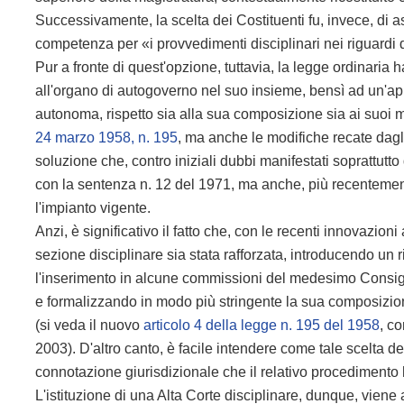
Successivamente, la scelta dei Costituenti fu, invece, di 
competenza per «i provvedimenti disciplinari nei riguardi d
Pur a fronte di quest'opzione, tuttavia, la legge ordinaria
all'organo di autogoverno nel suo insieme, bensì ad un'appo
autonoma, rispetto sia alla sua composizione sia ai suoi me
24 marzo 1958, n. 195
, ma anche le modifiche recate dagli
soluzione che, contro iniziali dubbi manifestati soprattutto 
con la sentenza n. 12 del 1971, ma anche, più recentement
l'impianto vigente.
Anzi, è significativo il fatto che, con le recenti innovazion
sezione disciplinare sia stata rafforzata, introducendo un 
l'inserimento in alcune commissioni del medesimo Consigl
e formalizzando in modo più stringente la sua composizion
(si veda il nuovo
articolo 4 della legge n. 195 del 1958
, c
2003). D'altro canto, è facile intendere come tale scelta der
connotazione giurisdizionale che il relativo procedimento
L'istituzione di una Alta Corte disciplinare, dunque, viene 