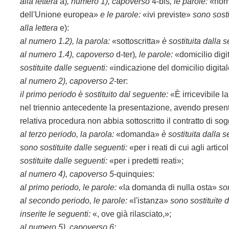
alla lettera
a)
, numero 1), capoverso
4-bis
, le parole:
«nor
dell'Unione europea»
e le parole:
«ivi previste»
sono sosti
alla lettera
e):
al numero 1.2), la parola:
«sottoscritta»
è sostituita dalla 
al numero 1.4), capoverso
d-ter)
, le parole:
«domicilio digit
sostituite dalle seguenti:
«indicazione del domicilio digitale 
al numero 2), capoverso 2
-ter:
il primo periodo è sostituito dal seguente:
«È irricevibile l
nel triennio antecedente la presentazione, avendo presentat
relativa procedura non abbia sottoscritto il contratto di sogg
al terzo periodo, la parola:
«domanda»
è sostituita dalla 
sono sostituite dalle seguenti:
«per i reati di cui agli artic
sostituite dalle seguenti:
«per i predetti reati»;
al numero 4), capoverso 5
-quinquies:
al primo periodo, le parole:
«la domanda di nulla osta»
so
al secondo periodo, le parole:
«l'istanza»
sono sostituite 
inserite le seguenti:
«, ove già rilasciato,»;
al numero 5), capoverso 6: