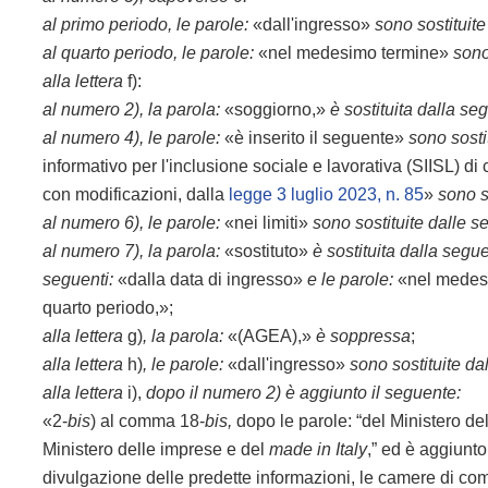
al primo periodo, le parole:
«dall'ingresso»
sono sostituite
al quarto periodo, le parole:
«nel medesimo termine»
sono
alla lettera
f):
al numero 2), la parola:
«soggiorno,»
è sostituita dalla se
al numero 4), le parole:
«è inserito il seguente»
sono sosti
informativo per l'inclusione sociale e lavorativa (SIISL) di c
con modificazioni, dalla
legge 3 luglio 2023, n. 85
»
sono s
al numero 6), le parole:
«nei limiti»
sono sostituite dalle s
al numero 7), la parola:
«sostituto»
è sostituita dalla segu
seguenti:
«dalla data di ingresso»
e le parole:
«nel medes
quarto periodo,»;
alla lettera
g)
, la parola:
«(AGEA),»
è soppressa
;
alla lettera
h)
, le parole:
«dall'ingresso»
sono sostituite da
alla lettera
i),
dopo il numero 2) è aggiunto il seguente:
«2-
bis
) al comma 18-
bis,
dopo le parole: “del Ministero del 
Ministero delle imprese e del
made in Italy
,” ed è aggiunto,
divulgazione delle predette informazioni, le camere di comme