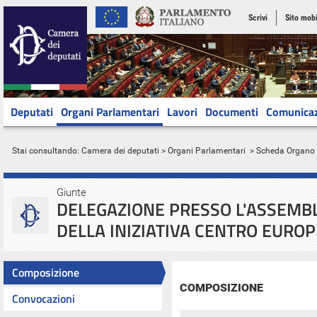
Scrivi
Sito mobi
Deputati
Organi Parlamentari
Lavori
Documenti
Comunica
Stai consultando:
Camera dei deputati
>
Organi Parlamentari
> Scheda Organo
Giunte
DELEGAZIONE PRESSO L'ASSEM
DELLA INIZIATIVA CENTRO EUROP
Composizione
COMPOSIZIONE
Convocazioni