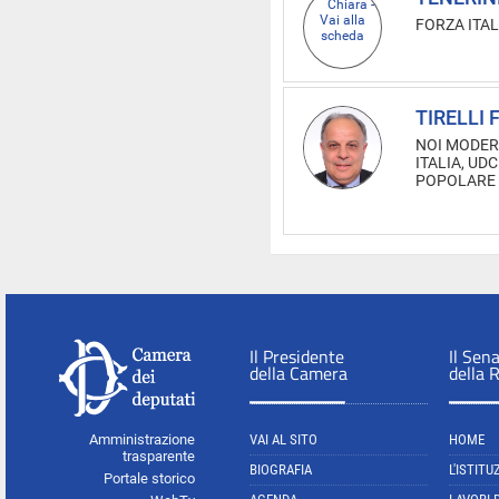
FORZA ITAL
TIRELLI 
NOI MODERA
ITALIA, UD
POPOLARE
Il Presidente
Il Sen
della Camera
della 
Amministrazione
VAI AL SITO
HOME
trasparente
BIOGRAFIA
L'ISTITU
Portale storico