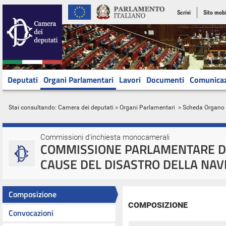
Scrivi
Sito mobi
Deputati
Organi Parlamentari
Lavori
Documenti
Comunica
Stai consultando:
Camera dei deputati
>
Organi Parlamentari
> Scheda Organo
Commissioni d'inchiesta monocamerali
COMMISSIONE PARLAMENTARE DI
CAUSE DEL DISASTRO DELLA NAV
Composizione
COMPOSIZIONE
Convocazioni