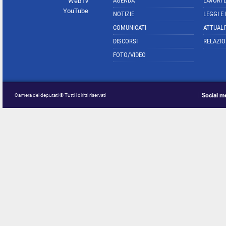
AGENDA
LAVORI 
WebTv
YouTube
NOTIZIE
LEGGI E
COMUNICATI
ATTUALI
DISCORSI
RELAZIO
FOTO/VIDEO
Social m
Camera dei deputati © Tutti i diritti riservati