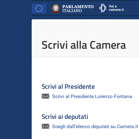
Vai a
camera.it
scrivi.camera.it
Inizio
Salta
al
Contenuto
contenuto
Scrivi alla Camera
principale
Scrivi al Presidente
Scrivi al Presidente Lorenzo Fontana
Scrivi ai deputati
Scegli dall’elenco deputati su Camera.it