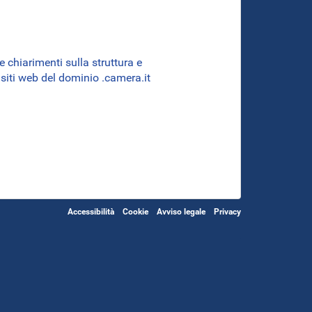
 chiarimenti sulla struttura e
i siti web del dominio .camera.it
Accessibilità
Cookie
Avviso legale
Privacy