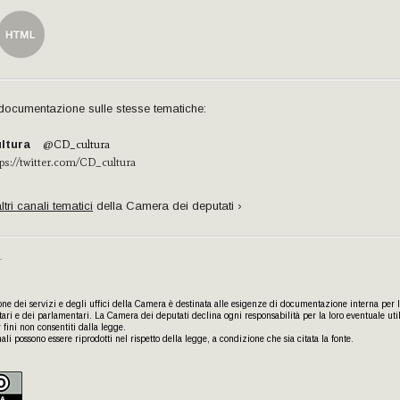
e documentazione sulle stesse tematiche:
ltura
@CD_cultura
tps://twitter.com/CD_cultura
ltri canali tematici
della Camera dei deputati ›
e dei servizi e degli uffici della Camera è destinata alle esigenze di documentazione interna per l’
ari e dei parlamentari. La Camera dei deputati declina ogni responsabilità per la loro eventuale uti
fini non consentiti dalla legge.
nali possono essere riprodotti nel rispetto della legge, a condizione che sia citata la fonte.