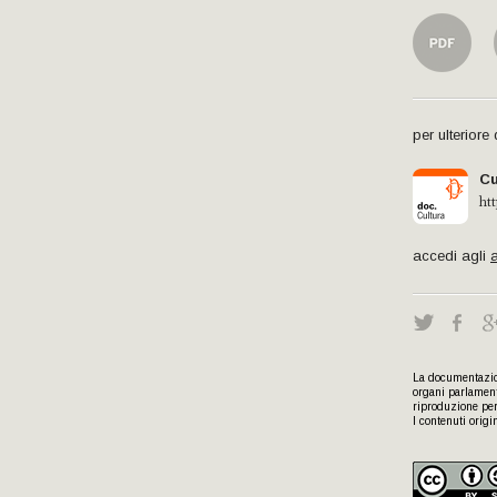
per ulterior
Cu
ht
accedi agli
a
La documentazion
organi parlament
riproduzione per 
I contenuti origi