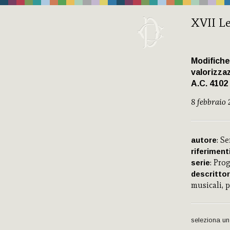
XVII Le
Modifiche 
valorizza
A.C. 4102
8 febbraio 
: S
autore
riferiment
: Pro
serie
descrittor
musicali, 
seleziona un