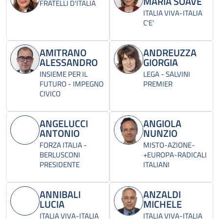
MARIA SOAVE
FRATELLI D'ITALIA
ITALIA VIVA-ITALIA
C'E'
AMITRANO
ANDREUZZA
ALESSANDRO
GIORGIA
INSIEME PER IL
LEGA - SALVINI
FUTURO - IMPEGNO
PREMIER
CIVICO
ANGELUCCI
ANGIOLA
ANTONIO
NUNZIO
FORZA ITALIA -
MISTO-AZIONE-
BERLUSCONI
+EUROPA-RADICALI
PRESIDENTE
ITALIANI
ANNIBALI
ANZALDI
LUCIA
MICHELE
ITALIA VIVA-ITALIA
ITALIA VIVA-ITALIA