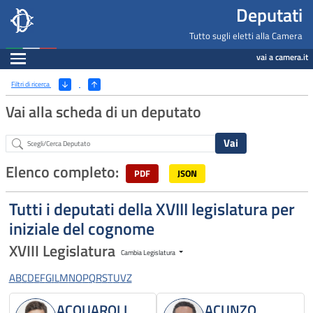
Deputati, Camera dei Deputati -
Navigazione pagine di servizio
Salta al contenuto principale
Salta al menu di navigazione
Fine pagina
Salta al contenuto principale
Salta al menu di navigazione
Vai a inizio pagina
Deputati
Tutto sugli eletti alla Camera
Espandi
vai a camera.it
Ricerca
(Apri/Chiudi filtri)
Filtri di ricerca
Vai alla scheda di un deputato
Abstract
Elenco completo:
PDF
JSON
Tutti i deputati della XVIII legislatura per
iniziale del cognome
XVIII Legislatura
Cambia Legislatura
A
B
C
D
E
F
G
I
L
M
N
O
P
Q
R
S
T
U
V
Z
ACQUAROLI
ACUNZO