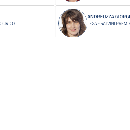
ANDREUZZA GIORG
 CIVICO
LEGA - SALVINI PREMI
ANGIOLA NUNZIO
IDENTE
MISTO-AZIONE-+EUROP
ANZALDI MICHELE
ITALIA VIVA-ITALIA C'E'
APRILE NADIA
IDENTE
MISTO