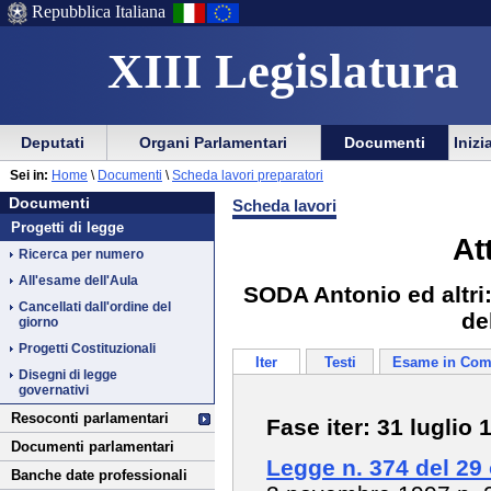
Repubblica Italiana
XIII Legislatura
Menu
Vai
Menu
Vai
Deputati
Organi Parlamentari
Documenti
Inizi
al
al
di
di
Vai
Menu
menu
Sei in:
Home
\
Documenti
\
Scheda lavori preparatori
ausilio
navigazione
Documenti
al
di
di
Documenti
Scheda lavori
alla
principale
contenuto
navigazione
sezione
Progetti di legge
navigazione
principale
At
Ricerca per numero
All'esame dell'Aula
SODA Antonio ed altri
Cancellati dall'ordine del
de
giorno
Progetti Costituzionali
Iter
Testi
Esame in Com
Disegni di legge
governativi
Resoconti parlamentari
Fase iter: 31 luglio 
Documenti parlamentari
Legge n. 374 del 29
Banche date professionali