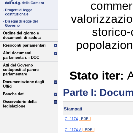
commerci
dall'o.d.g. della Camera
Progetti di legge
costituzionale
valorizzazi
Disegni di legge del
Governo
storico
Ordine del giorno e
documenti di seduta
popolazione
Resoconti parlamentari
Altri documenti
parlamentari: i DOC
Atti del Governo
sottoposti al parere
Stato iter:
A
parlamentare
Documentazione degli
Uffici
Parte I: Docum
Banche dati
Osservatorio della
legislazione
Stampati
C. 1174
C. 1174-A