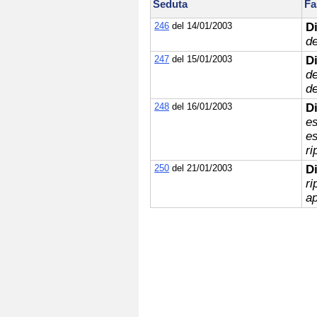
Seduta
Fa
246
del 14/01/2003
D
d
247
del 15/01/2003
D
de
de
248
del 16/01/2003
D
es
es
ri
250
del 21/01/2003
D
ri
a