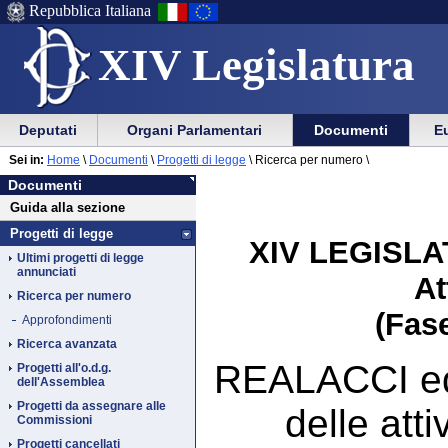
Repubblica Italiana
XIV Legislatura
Menu
Vai
Menu
Vai
Deputati
Organi Parlamentari
Documenti
Eu
al
al
di
di
Vai
Menu
menu
Sei in:
Home
\
Documenti
\
Progetti di legge
\
Ricerca per numero \
ausilio
navigazione
Documenti
al
di
di
Documenti
alla
principale
contenuto
navigazione
sezione
Guida alla sezione
navigazione
principale
Progetti di legge
XIV LEGISLAT
Ultimi progetti di legge
annunciati
At
Ricerca per numero
(Fase
Approfondimenti
Ricerca avanzata
REALACCI ed a
Progetti all'o.d.g.
dell'Assemblea
Progetti da assegnare alle
delle att
Commissioni
Progetti cancellati