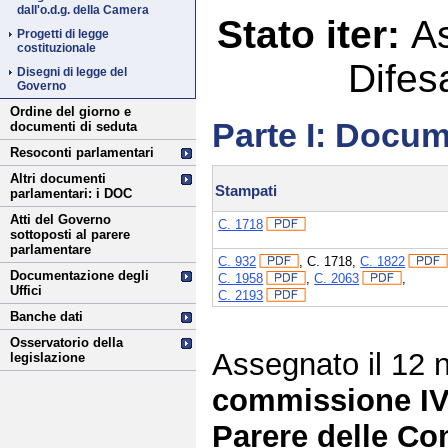
dall'o.d.g. della Camera
Stato iter:
A
Progetti di legge
costituzionale
Difes
Disegni di legge del
Governo
Ordine del giorno e
Parte I: Docum
documenti di seduta
Resoconti parlamentari
Altri documenti
Stampati
parlamentari: i DOC
Atti del Governo
C. 1718
sottoposti al parere
parlamentare
C. 932
,
C. 1718
,
C. 1822
Documentazione degli
C. 1958
,
C. 2063
,
Uffici
C. 2193
Banche dati
Osservatorio della
Assegnato il 12 
legislazione
commissione IV
Parere delle Com