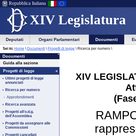
Repubblica Italiana
XIV Legislatura
Menu
Vai
Menu
Vai
Deputati
Organi Parlamentari
Documenti
Eu
al
al
di
di
Vai
Menu
menu
Sei in:
Home
\
Documenti
\
Progetti di legge
\
Ricerca per numero \
ausilio
navigazione
Documenti
al
di
di
Documenti
alla
principale
contenuto
navigazione
sezione
Guida alla sezione
navigazione
principale
Progetti di legge
XIV LEGISLAT
Ultimi progetti di legge
annunciati
At
Ricerca per numero
(Fase
Approfondimenti
Ricerca avanzata
RAMPON
Progetti all'o.d.g.
dell'Assemblea
Progetti da assegnare alle
rappres
Commissioni
Progetti cancellati