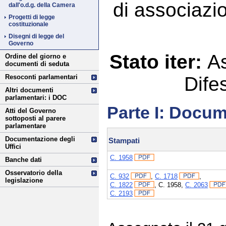
di associazi
dall'o.d.g. della Camera
Progetti di legge
costituzionale
Disegni di legge del
Governo
Stato iter:
A
Ordine del giorno e
documenti di seduta
Dife
Resoconti parlamentari
Altri documenti
parlamentari: i DOC
Parte I: Docum
Atti del Governo
sottoposti al parere
parlamentare
Documentazione degli
Stampati
Uffici
C. 1958
Banche dati
Osservatorio della
C. 932
,
C. 1718
,
legislazione
C. 1822
,
C. 1958
,
C. 2063
C. 2193