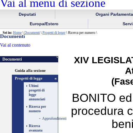
Vai al menu di sezione
Deputati
Organi Parlamenta
Europa/Estero
Serviz
Sei in:
Home
\
Documenti
\
Progetti di legge
\
Ricerca per numero \
Documenti
Vai al contenuto
XIV LEGISLAT
Documenti
A
Guida alla sezione
(Fase
Progetti di legge
Ultimi
progetti di
BONITO ed a
legge
annunciati
procedura ci
Ricerca per
numero
Approfondimenti
beni
Ricerca
avanzata