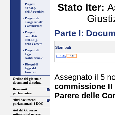
Stato iter:
A
Progetti
all'o.d.g.
dell'Assemblea
Giusti
Progetti da
assegnare alle
Commissioni
Parte I: Docum
Progetti
cancellati
dall'o.d.g.
della Camera
Stampati
Progetti di
legge
C. 536
costituzionale
Disegni di
legge del
Governo
Assegnato il 5 n
Ordine del giorno e
documenti di seduta
commissione II 
Resoconti
Parere delle Co
parlamentari
Altri documenti
parlamentari: i DOC
Atti del Governo
sottoposti al parere