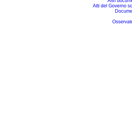
Altri docum
Atti del Governo so
Documen
Osservato