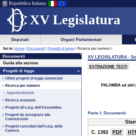
Repubblica Italiana
XV Legislatura
Menu
Vai
Menu
Vai
Deputati
Organi Parlamentari
al
al
di
di
Vai
Menu
menu
Sei in:
Home
\
Documenti
\
Progetti di legge
\
Ricerca per numero \
ausilio
navigazione
Documenti
al
di
di
Documenti
XV LEGISLATURA - Sch
alla
principale
contenuto
navigazione
sezione
Guida alla sezione
navigazione
principale
ESTRAZIONE TESTI
Progetti di legge
Ultimi progetti di legge annunciati
PALOMBA ed altri: 
Ricerca per numero
Approfondimenti
Ricerca avanzata
Progetti all'o.d.g. dell'Assemblea
Parte I: Documenti
Progetti da assegnare alle
Commissioni
Stam
Progetti cancellati dall'o.d.g. della
Camera
C. 1392
PDF
HT