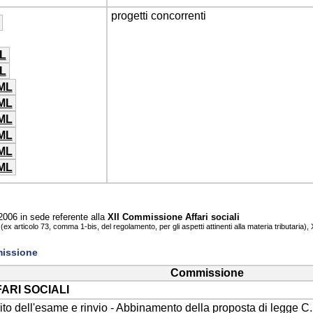
progetti concorrenti
L
L
ML
ML
ML
ML
ML
ML
2006 in sede referente alla
XII Commissione Affari sociali
(ex articolo 73, comma 1-bis, del regolamento, per gli aspetti attinenti alla materia tributaria)
missione
Commissione
FARI SOCIALI
o dell'esame e rinvio - Abbinamento della proposta di legge C.