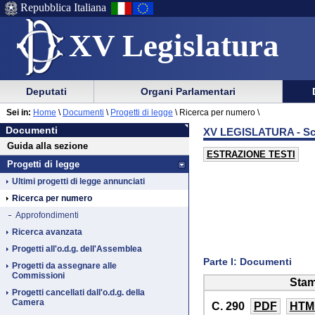
Repubblica Italiana
XV Legislatura
Menu
Vai
Menu
Vai
Deputati
Organi Parlamentari
al
al
di
di
Vai
Menu
menu
Sei in:
Home
\
Documenti
\
Progetti di legge
\
Ricerca per numero \
ausilio
navigazione
Documenti
al
di
di
Documenti
XV LEGISLATURA - Sch
alla
principale
contenuto
navigazione
sezione
Guida alla sezione
navigazione
principale
ESTRAZIONE TESTI
Progetti di legge
Ultimi progetti di legge annunciati
Ricerca per numero
Approfondimenti
Ricerca avanzata
Progetti all'o.d.g. dell'Assemblea
Parte I: Documenti
Progetti da assegnare alle
Commissioni
Stam
Progetti cancellati dall'o.d.g. della
Camera
C. 290
PDF
HTM