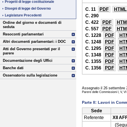
Progetti di legge costituzionale
Disegni di legge del Governo
C. 11
PDF
HTML
C. 290
Legislature Precedenti
C. 422
PDF
HTM
Ordine del giorno e documenti di
seduta
C. 557
PDF
HTM
Resoconti parlamentari
C. 1228
PDF
HT
C. 1248
PDF
HT
Altri documenti parlamentari: i DOC
C. 1295
PDF
HT
Atti del Governo presentati per il
parere
C. 1348
PDF
HT
Documentazione degli Uffici
C. 1355
PDF
HT
C. 1356
PDF
HT
Banche dati
Osservatorio sulla legislazione
Assegnato il 26 settembre 
Parere delle Commissioni I, V, VI 
Parte II: Lavori in Com
Sede
Referente
XII AF
(Seguit