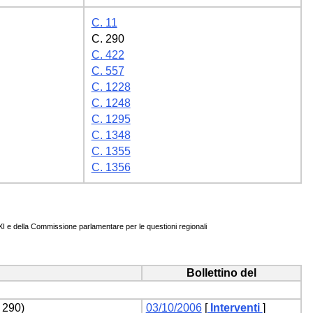
C. 11
C. 290
C. 422
C. 557
C. 1228
C. 1248
C. 1295
C. 1348
C. 1355
C. 1356
, XI e della Commissione parlamentare per le questioni regionali
Bollettino del
 290)
03/10/2006
[
Interventi
]