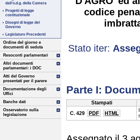
D'AGRO' ed alt
dall'o.d.g. della Camera
codice pena
Progetti di legge
costituzionale
imbratt
Disegni di legge del
Governo
Legislature Precedenti
Ordine del giorno e
Stato iter:
Asseg
documenti di seduta
Resoconti parlamentari
Altri documenti
parlamentari: i DOC
Atti del Governo
presentati per il parere
Parte I: Docum
Documentazione degli
Uffici
Banche dati
Stampati
Osservatorio sulla
C. 429
PDF
HTML
legislazione
Assegnato il 3 a