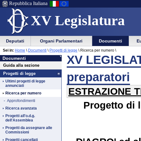
Repubblica Italiana
XV Legislatura
Menu
Vai
Menu
Vai
Deputati
Organi Parlamentari
Documenti
Eu
al
al
di
di
Vai
Menu
menu
Sei in:
Home
\
Documenti
\
Progetti di legge
\
Ricerca per numero \
ausilio
navigazione
Documenti
al
di
di
XV LEGISLAT
Documenti
alla
principale
contenuto
navigazione
sezione
Guida alla sezione
navigazione
principale
preparatori
Progetti di legge
Ultimi progetti di legge
annunciati
ESTRAZIONE T
Ricerca per numero
Approfondimenti
Progetto di 
Ricerca avanzata
Progetti all'o.d.g.
dell'Assemblea
Progetti da assegnare alle
Commissioni
Progetti cancellati