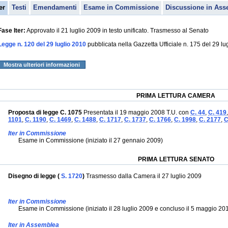
er
Testi
Emendamenti
Esame in Commissione
Discussione in Ass
Fase Iter:
Approvato il 21 luglio 2009 in testo unificato. Trasmesso al Senato
Legge n. 120 del 29 luglio 2010
pubblicata nella Gazzetta Ufficiale n. 175 del 29 lu
Mostra ulteriori informazioni
PRIMA LETTURA CAMERA
Proposta di legge C. 1075
Presentata il 19 maggio 2008 T.U. con
C. 44
,
C. 419
1101
,
C. 1190
,
C. 1469
,
C. 1488
,
C. 1717
,
C. 1737
,
C. 1766
,
C. 1998
,
C. 2177
,
C
Iter in Commissione
Esame in Commissione (iniziato il 27 gennaio 2009)
PRIMA LETTURA SENATO
Disegno di legge (
S. 1720
)
Trasmesso dalla Camera il 27 luglio 2009
Iter in Commissione
Esame in Commissione (iniziato il 28 luglio 2009 e concluso il 5 maggio 2010.
Iter in Assemblea