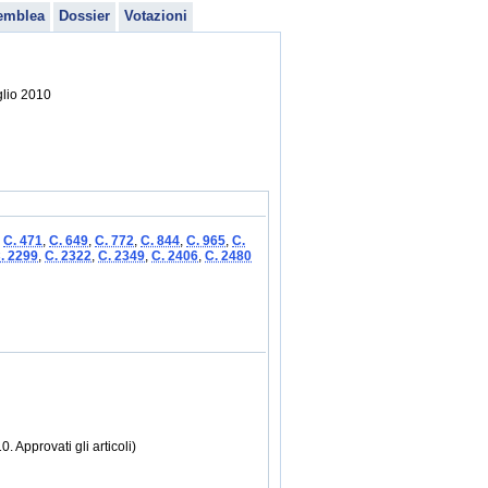
emblea
Dossier
Votazioni
glio 2010
,
C. 471
,
C. 649
,
C. 772
,
C. 844
,
C. 965
,
C.
. 2299
,
C. 2322
,
C. 2349
,
C. 2406
,
C. 2480
 Approvati gli articoli)