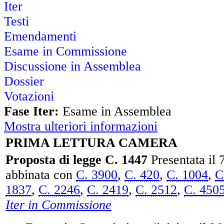
Proposta di legge:
CAVALLARO:
dell'ordinamento della professione di
Iter
Testi
Emendamenti
Esame in Commissione
Discussione in Assemblea
Dossier
Votazioni
Fase Iter:
Esame in Assemblea
Mostra ulteriori informazioni
PRIMA LETTURA CAMERA
Proposta di legge C. 1447
Presentata il 
abbinata con
C. 3900
,
C. 420
,
C. 1004
,
C
1837
,
C. 2246
,
C. 2419
,
C. 2512
,
C. 450