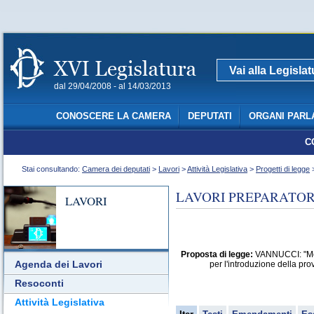
Vai alla Legisla
dal 29/04/2008 - al 14/03/2013
CONOSCERE LA CAMERA
DEPUTATI
ORGANI PARL
C
Stai consultando:
Camera dei deputati
>
Lavori
>
Attività Legislativa
>
Progetti di legge
>
LAVORI PREPARATORI
LAVORI
Proposta di legge:
VANNUCCI: "Modif
Agenda dei Lavori
per l'introduzione della pro
Resoconti
Attività Legislativa