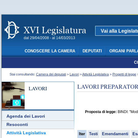
Vai alla Legisla
dal 29/04/2008 - al 14/03/2013
CONOSCERE LA CAMERA
DEPUTATI
ORGANI PARL
C
Stai consultando:
Camera dei deputati
>
Lavori
>
Attività Legislativa
>
Progetti di legge
>
LAVORI PREPARATORI
LAVORI
Proposta di legge:
BINDI: "Modif
Agenda dei Lavori
Resoconti
Attività Legislativa
Iter
Testi
Emendamenti
Es