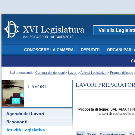
Vai alla Legisla
dal 29/04/2008 - al 14/03/2013
CONOSCERE LA CAMERA
DEPUTATI
ORGANI PARL
C
Stai consultando:
Camera dei deputati
>
Lavori
>
Attività Legislativa
>
Progetti di legge
>
LAVORI PREPARATORI
LAVORI
Proposta di legge:
SALTAMARTINI ed
Agenda dei Lavori
criteri di scelta delle
Resoconti
Attività Legislativa