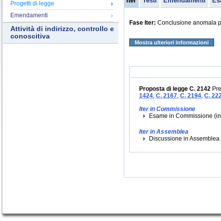
Iter
Testi
Emendamenti
Es
Progetti di legge
Emendamenti
Fase Iter:
Conclusione anomala per 
Attività di indirizzo, controllo e
conoscitiva
Mostra ulteriori informazioni
Proposta di legge C. 2142
Pre
1424
,
C. 2167
,
C. 2194
,
C. 22
Iter in Commissione
Esame in Commissione (iniz
Iter in Assemblea
Discussione in Assemblea (i