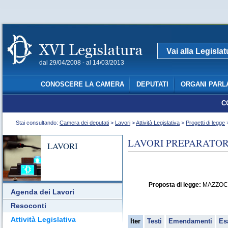
Vai alla Legisla
dal 29/04/2008 - al 14/03/2013
CONOSCERE LA CAMERA
DEPUTATI
ORGANI PARL
C
Stai consultando:
Camera dei deputati
>
Lavori
>
Attività Legislativa
>
Progetti di legge
>
LAVORI PREPARATORI
LAVORI
Proposta di legge:
MAZZOCCHI 
Agenda dei Lavori
Resoconti
Attività Legislativa
Iter
Testi
Emendamenti
Es