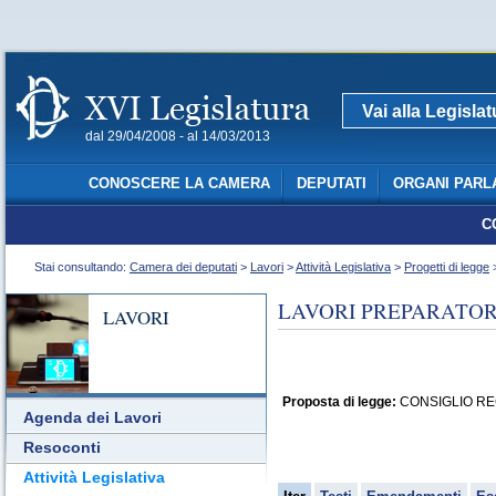
Vai alla Legisla
dal 29/04/2008 - al 14/03/2013
CONOSCERE LA CAMERA
DEPUTATI
ORGANI PARL
C
Stai consultando:
Camera dei deputati
>
Lavori
>
Attività Legislativa
>
Progetti di legge
>
LAVORI PREPARATORI
LAVORI
Proposta di legge:
CONSIGLIO REGIO
Agenda dei Lavori
Resoconti
Attività Legislativa