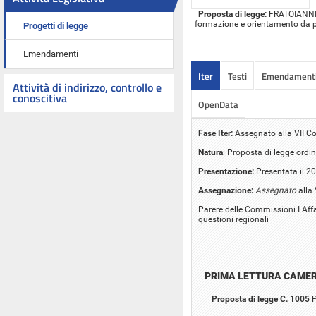
Proposta di legge:
FRATOIANNI ed
formazione e orientamento da par
Progetti di legge
Emendamenti
Iter
Testi
Emendament
Attività di indirizzo, controllo e
conoscitiva
OpenData
Fase Iter:
Assegnato alla VII C
Natura
: Proposta di legge ordin
Presentazione:
Presentata il 2
Assegnazione:
Assegnato
alla
Parere delle Commissioni I Affa
questioni regionali
PRIMA LETTURA CAME
Proposta di legge C. 1005
P