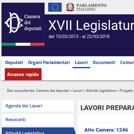
XVII Legislatu
dal 15/03/2013 - al 22/03/2018
Deputati
Organi Parlamentari
Lavori
Documenti
Comun
Accesso rapido
Stai consultando:
Camera dei deputati
>
Lavori
>
Attività Legislativa
>
Progetti 
Agenda dei Lavori
LAVORI PREPARA
Resoconti
Atto Camera:
1246
Attività Legislativa