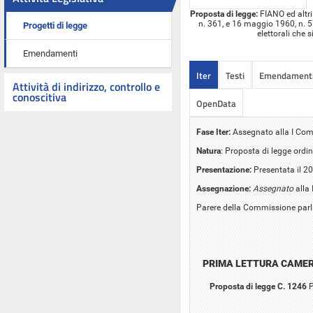
Proposta di legge:
FIANO ed altri:
n. 361, e 16 maggio 1960, n. 57
Progetti di legge
elettorali che 
Emendamenti
Iter
Testi
Emendament
Attività di indirizzo, controllo e
conoscitiva
OpenData
Fase Iter:
Assegnato alla I Comm
Natura
: Proposta di legge ordin
Presentazione:
Presentata il 2
Assegnazione:
Assegnato
alla 
Parere della Commissione parla
PRIMA LETTURA CAME
Proposta di legge C. 1246
P