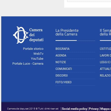
La Presidente
Il Sen
della Camera
della 
Portale storico
BIOGRAFIA
L'ISTITU
WebTv
AGENDA
LAVORI 
YouTube
NOTIZIE
LEGGI E
Portale Luce - Camera
COMUNICATI
ATTUALI
DISCORSI
RELAZIO
FOTO/VIDEO
Social media policy
Privacy
Mappa d
Camera dei deputati 2015 © Tutti i diritti riservati