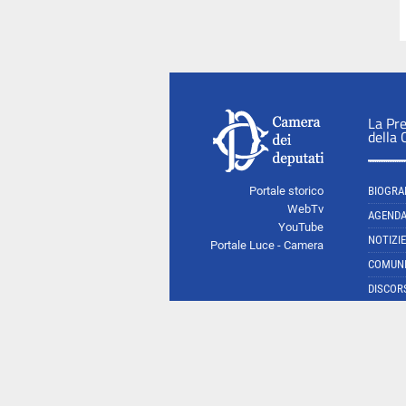
La Pr
della
Portale storico
BIOGRA
WebTv
AGEND
YouTube
NOTIZIE
Portale Luce - Camera
COMUNI
DISCOR
FOTO/V