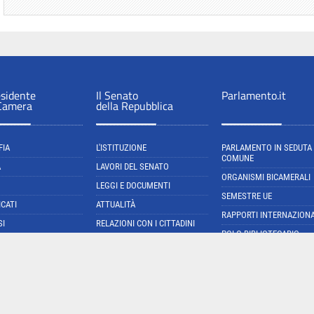
esidente
Il Senato
Parlamento.it
 Camera
della Repubblica
FIA
L'ISTITUZIONE
PARLAMENTO IN SEDUTA
COMUNE
A
LAVORI DEL SENATO
ORGANISMI BICAMERALI
LEGGI E DOCUMENTI
SEMESTRE UE
CATI
ATTUALITÀ
RAPPORTI INTERNAZIONA
SI
RELAZIONI CON I CITTADINI
POLO BIBLIOTECARIO
IDEO
PARLAMENTARE
NORMATTIVA: IL PORTAL
DELLA LEGGE VIGENTE