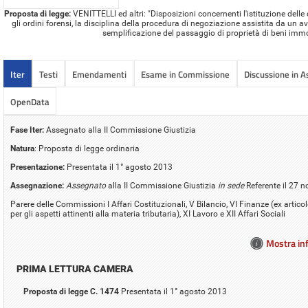
Proposta di legge:
VENITTELLI ed altri: "Disposizioni concernenti l'istituzione delle
gli ordini forensi, la disciplina della procedura di negoziazione assistita da un a
semplificazione del passaggio di proprietà di beni immo
Iter
Testi
Emendamenti
Esame in Commissione
Discussione in 
OpenData
Fase Iter:
Assegnato alla II Commissione Giustizia
Natura
: Proposta di legge ordinaria
Presentazione:
Presentata il 1° agosto 2013
Assegnazione:
Assegnato
alla II Commissione Giustizia
in sede
Referente il 27
Parere delle Commissioni I Affari Costituzionali, V Bilancio, VI Finanze (ex artic
per gli aspetti attinenti alla materia tributaria), XI Lavoro e XII Affari Sociali
Mostra inf
PRIMA LETTURA CAMERA
Proposta di legge C. 1474
Presentata il 1° agosto 2013