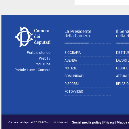
La Presidente
Il Sen
della Camera
della 
Portale storico
BIOGRAFIA
L'ISTITU
WebTv
AGENDA
LAVORI 
YouTube
NOTIZIE
LEGGI E
Portale Luce - Camera
COMUNICATI
ATTUALI
DISCORSI
RELAZIO
FOTO/VIDEO
Social media policy
Privacy
Mappa d
Camera dei deputati 2015 © Tutti i diritti riservati