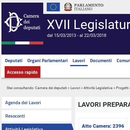
XVII Legislatu
dal 15/03/2013 - al 22/03/2018
Deputati
Organi Parlamentari
Lavori
Documenti
Comun
Accesso rapido
Stai consultando:
Camera dei deputati
>
Lavori
>
Attività Legislativa
>
Progetti 
Agenda dei Lavori
LAVORI PREPARA
Resoconti
Atto Camera:
2396
Attività Legislativa