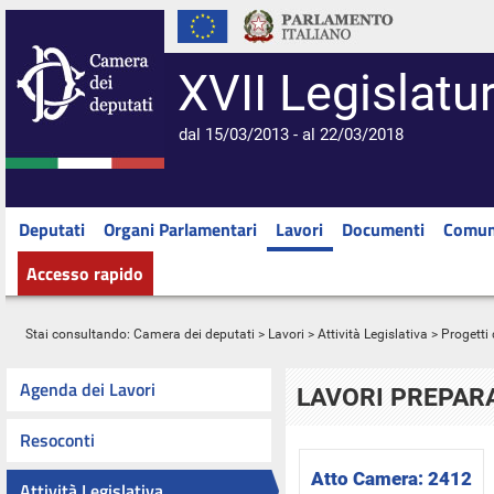
XVII Legislatu
dal 15/03/2013 - al 22/03/2018
Deputati
Organi Parlamentari
Lavori
Documenti
Comun
Accesso rapido
Stai consultando:
Camera dei deputati
>
Lavori
>
Attività Legislativa
>
Progetti 
Agenda dei Lavori
LAVORI PREPARA
Resoconti
Atto Camera:
2412
Attività Legislativa