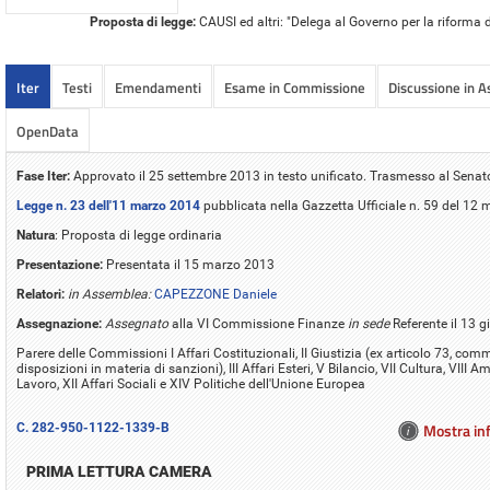
Proposta di legge:
CAUSI ed altri: "Delega al Governo per la riforma d
Iter
Testi
Emendamenti
Esame in Commissione
Discussione in 
OpenData
Fase Iter:
Approvato il 25 settembre 2013 in testo unificato. Trasmesso al Senat
Legge n. 23 dell'11 marzo 2014
pubblicata nella Gazzetta Ufficiale n. 59 del 12
Natura
: Proposta di legge ordinaria
Presentazione:
Presentata il 15 marzo 2013
Relatori:
in Assemblea:
CAPEZZONE Daniele
Assegnazione:
Assegnato
alla VI Commissione Finanze
in sede
Referente il 13 
Parere delle Commissioni I Affari Costituzionali, II Giustizia (ex articolo 73, com
disposizioni in materia di sanzioni), III Affari Esteri, V Bilancio, VII Cultura, VIII A
Lavoro, XII Affari Sociali e XIV Politiche dell'Unione Europea
Mostra inf
C. 282-950-1122-1339-B
PRIMA LETTURA CAMERA