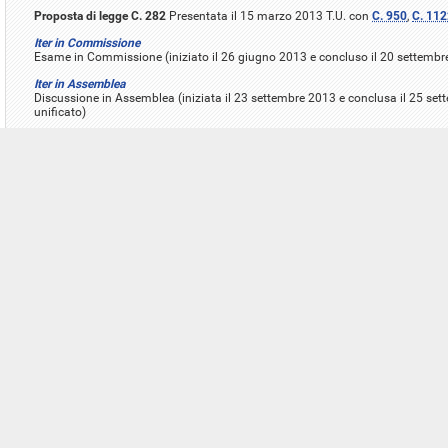
Proposta di legge C. 282
Presentata il 15 marzo 2013 T.U. con
C. 950
,
C. 112
Iter in Commissione
Esame in Commissione (iniziato il 26 giugno 2013 e concluso il 20 settembr
Iter in Assemblea
Discussione in Assemblea (iniziata il 23 settembre 2013 e conclusa il 25 se
unificato)
PRIMA LETTURA SENATO
Disegno di legge (
S. 1058
)
Trasmesso dalla Camera il 26 settembre 2013
Iter in Commissione
Esame in Commissione (iniziato il 17 ottobre 2013 e concluso il 29 gennaio
Iter in Assemblea
Discussione in Assemblea (iniziata il 29 gennaio 2014 e conclusa il 4 febbr
modificazioni)
SECONDA LETTURA CAMERA
Proposta di legge
C. 282-950-1122-1339-B
Trasmessa dal Senato il 5 febbr
Iter in Commissione
Esame in Commissione (iniziato il 13 febbraio 2014 e concluso il 26 febbrai
Iter in Assemblea
Discussione in Assemblea (iniziata il 26 febbraio 2014 e conclusa il 27 febb
definitivamente)