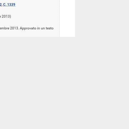
2
,
C. 1339
e 2013)
ttembre 2013. Approvato in un testo
 2014)
aio 2014. Approvato con
aio 2014
o 2014)
raio 2014. Approvato