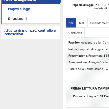
Proposta di legge:
PROPOSTA D
materia di t
Progetti di legge
Emendamenti
Iter
Testi
Emendament
Attività di indirizzo, controllo e
OpenData
conoscitiva
Fase Iter:
Assegnato alla I Comm
Natura
: Proposta di legge cost
Presentazione:
Presentata il 1
Assegnazione:
Assegnato
alla 
Parere della Commissione II Gi
PRIMA LETTURA CAME
Proposta di legge C. 31
Pre