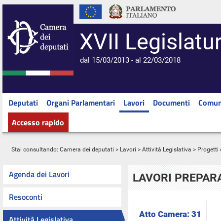
XVII Legislatu
dal 15/03/2013 - al 22/03/2018
Deputati
Organi Parlamentari
Lavori
Documenti
Comun
Accesso rapido
Stai consultando:
Camera dei deputati
>
Lavori
>
Attività Legislativa
>
Progetti 
Agenda dei Lavori
LAVORI PREPARA
Resoconti
Atto Camera:
31
Attività Legislativa