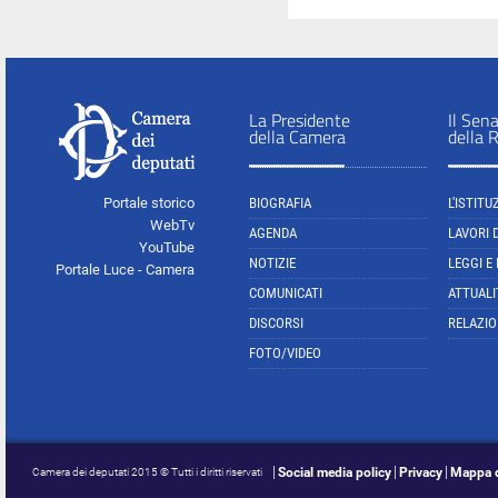
La Presidente
Il Sen
della Camera
della 
Portale storico
BIOGRAFIA
L'ISTITU
WebTv
AGENDA
LAVORI 
YouTube
NOTIZIE
LEGGI E
Portale Luce - Camera
COMUNICATI
ATTUALI
DISCORSI
RELAZIO
FOTO/VIDEO
Social media policy
Privacy
Mappa d
Camera dei deputati 2015 © Tutti i diritti riservati