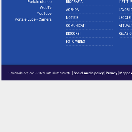
Portale storico
BIOGRAFIA
L'ISTITU
WebTv
AGENDA
LAVORI 
YouTube
NOTIZIE
LEGGI E
Portale Luce - Camera
COMUNICATI
ATTUALI
DISCORSI
RELAZIO
FOTO/VIDEO
Social media policy
Privacy
Mappa d
Camera dei deputati 2015 © Tutti i diritti riservati