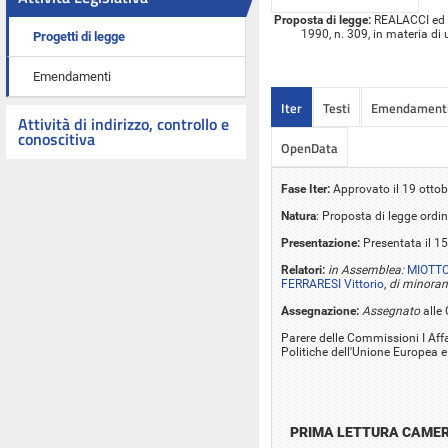
Proposta di legge:
REALACCI ed al
1990, n. 309, in materia di u
Progetti di legge
Emendamenti
Iter
Testi
Emendament
Attività di indirizzo, controllo e
conoscitiva
OpenData
Fase Iter:
Approvato il 19 otto
Natura
: Proposta di legge ordin
Presentazione:
Presentata il 1
Relatori:
in Assemblea:
MIOTTO
FERRARESI Vittorio
,
di minora
Assegnazione:
Assegnato
alle 
Parere delle Commissioni I Affari
Politiche dell'Unione Europea 
PRIMA LETTURA CAME