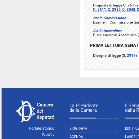
Proposta di legge C. 76
Pres
C. 2611
,
C. 2982
,
C. 3048
,
C
Iter in Commissione
Esame in Commissione (inizi
Iter in Assemblea
Discussione in Assemblea (i
PRIMA LETTURA SENA
Disegno di legge (
S. 2947
)
T
La Presidente
Il Sen
della Camera
della 
Portale storico
BIOGRAFIA
L'ISTITU
WebTv
AGENDA
LAVORI 