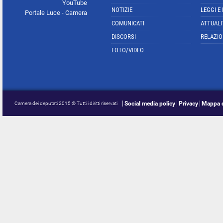
YouTube
NOTIZIE
LEGGI E
Portale Luce - Camera
COMUNICATI
ATTUALI
DISCORSI
RELAZIO
FOTO/VIDEO
Social media policy
Privacy
Mappa d
Camera dei deputati 2015 © Tutti i diritti riservati