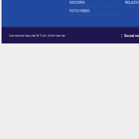
DISCORSI
RELAZIO
FOTO/VIDEO
Social m
Camera dei deputati © Tutti i diritti riservati