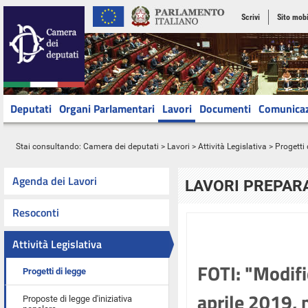
Scrivi
Sito mobi
Deputati
Organi Parlamentari
Lavori
Documenti
Comunica
Stai consultando:
Camera dei deputati
>
Lavori
>
Attività Legislativa
>
Progetti 
Agenda dei Lavori
LAVORI PREPARA
Resoconti
Attività Legislativa
FOTI: "Modifi
Progetti di legge
aprile 2019, n
Proposte di legge d'iniziativa