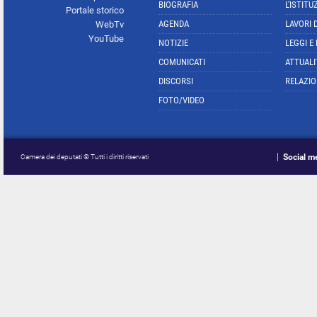
BIOGRAFIA
L'ISTITU
Portale storico
AGENDA
LAVORI 
WebTv
YouTube
NOTIZIE
LEGGI E
COMUNICATI
ATTUALI
DISCORSI
RELAZIO
FOTO/VIDEO
Social m
Camera dei deputati © Tutti i diritti riservati