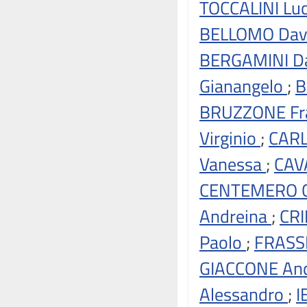
TOCCALINI Lu
BELLOMO Dav
BERGAMINI D
Gianangelo
;
B
BRUZZONE Fr
Virginio
;
CARL
Vanessa
;
CAV
CENTEMERO G
Andreina
;
CRI
Paolo
;
FRASS
GIACCONE An
Alessandro
;
I