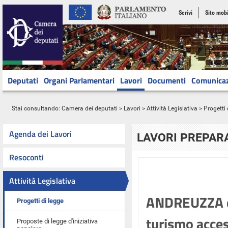
Scrivi
Sito mobi
Deputati
Organi Parlamentari
Lavori
Documenti
Comunica
Stai consultando:
Camera dei deputati
>
Lavori
>
Attività Legislativa
>
Progetti 
Agenda dei Lavori
LAVORI PREPARA
Resoconti
Attività Legislativa
ANDREUZZA ed 
Progetti di legge
turismo acces
Proposte di legge d'iniziativa