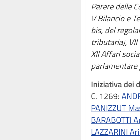
Parere delle Co
V Bilancio e T
bis, del regola
tributaria), VI
XII Affari soci
parlamentare p
Iniziativa dei 
C. 1269:
ANDR
PANIZZUT Mas
BARABOTTI A
LAZZARINI Ar