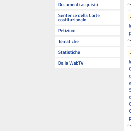
Documenti acquisiti
St
Sentenze della Corte
costituzionale
I
Petizioni
p
Tematiche
St
Statistiche
I
Dalla WebTV
C
d
a
5
d
C
G
p
St