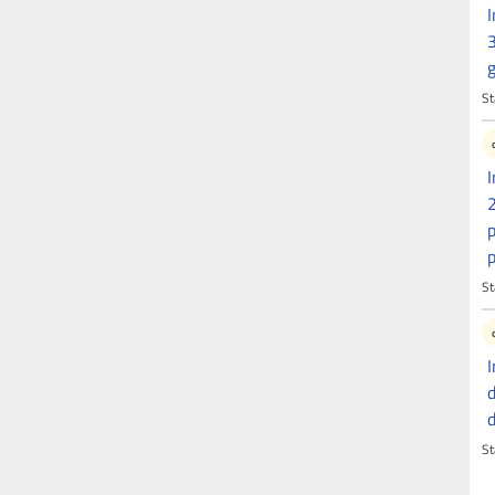
I
3
g
St
I
2
p
p
St
I
d
d
St