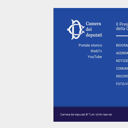
Il Pre
della
Portale storico
BIOGRA
WebTv
AGEND
YouTube
NOTIZIE
COMUNI
DISCOR
FOTO/V
Camera dei deputati © Tutti i diritti riservati