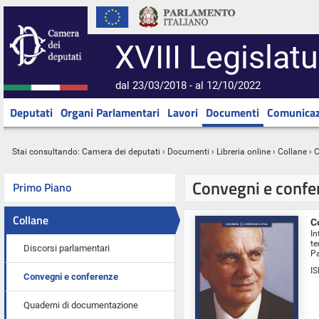
XVIII Legislatu
dal 23/03/2018 - al 12/10/2022
Deputati
Organi Parlamentari
Lavori
Documenti
Comunicaz
Stai consultando:
Camera dei deputati
›
Documenti
›
Libreria online
› Collane › 
Convegni e confe
Primo Piano
Collane
C
In
te
Discorsi parlamentari
Pa
I
Convegni e conferenze
Quaderni di documentazione