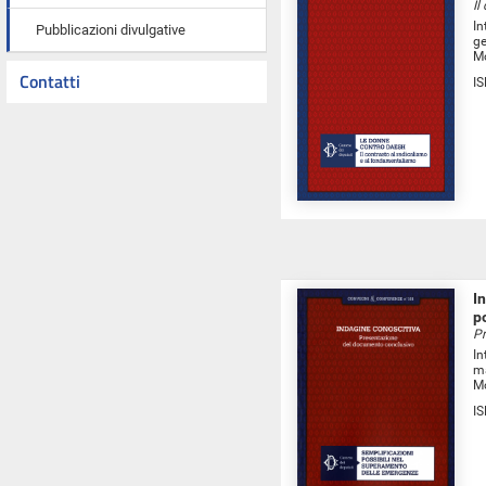
Il
In
Pubblicazioni divulgative
ge
Mo
Contatti
I
I
p
Pr
In
ma
Mo
I