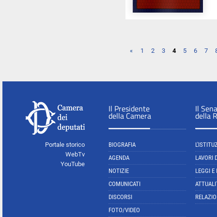
«
1
2
3
4
5
6
7
Il Presidente
Il Sen
della Camera
della 
Portale storico
BIOGRAFIA
L'ISTITU
WebTv
AGENDA
LAVORI 
YouTube
NOTIZIE
LEGGI E
COMUNICATI
ATTUALI
DISCORSI
RELAZIO
FOTO/VIDEO